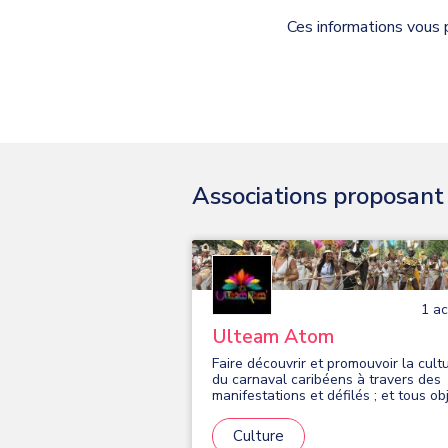
Ces informations vous 
Associations proposant d
1
act
Ulteam Atom
Faire découvrir et promouvoir la cult
du carnaval caribéens à travers des
manifestations et défilés ; et tous ob
similaires, connexes ou complémenta
ou susceptibles d'en favoriser la
Culture
réalisation ou le développement