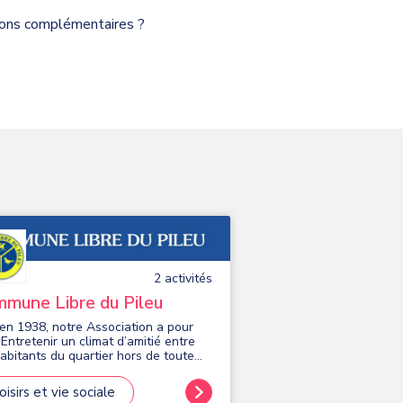
tions complémentaires ?
2
activité
s
mune Libre du Pileu
en 1938, notre Association a pour
 Entretenir un climat d’amitié entre
habitants du quartier hors de toute
ance politique, religieuse ou
isane. Animations Culturelles :
oisirs et vie sociale
tre, Concerts, Salon des Artistes