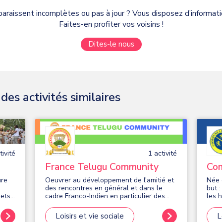
paraissent incomplètes ou pas à jour ? Vous disposez d’informa
Faites-en profiter vos voisins !
Dites-le nous
es activités similaires
ivité
1
activité
France Telugu Community
Com
ure
Oeuvrer au développement de l'amitié et
Née 
des rencontres en général et dans le
but :
jets
cadre Franco-Indien en particulier des
les 
ires
régions de langue Telugu (Telangana et
tend
Andhra Pradesh) en Inde
part
Loisirs et vie sociale
L
Théâ