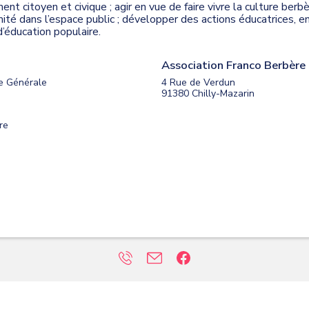
ment citoyen et civique ; agir en vue de faire vivre la culture be
timité dans l’espace public ; développer des actions éducatrices, e
d’éducation populaire.
Association Franco Berbère 
e Générale
4 Rue de Verdun
91380
Chilly-Mazarin
re