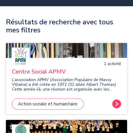
Résultats de recherche avec tous
mes filtres
1
activité
Centre Social APMV
L’association APMV (Association Populaire de Massy
Villaine) a été créée en 1972 (32 allée Albert Thomas).
Cette année-là, une réunion est organisée avec les
habitants de Villaine. L’idée est de créer une nouvelle
synergie et de proposer aux gens de réfléchir à cette
question : « Que pourrait-on inventer de nouveau dans ce
Action sociale et humanitaire
quartier pour le rendre culturellement plus vivant ? C’est
ainsi qu’un groupe de volontaires, décident de s’unir et
de créer une association : l’APMV dont Mr Pillard sera le
premier président. La raison d'être de l'APMV : Elle porte
haut et fort ses engagements, sa transparence et son
langage commun : - Elle implique ses bénévoles dans le