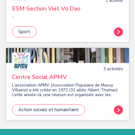
1
activité
ESM Section Viet Vo Dao
-
Sport
3
activité
s
Centre Social APMV
L’association APMV (Association Populaire de Massy
Villaine) a été créée en 1972 (32 allée Albert Thomas).
Cette année-là, une réunion est organisée avec les
habitants de Villaine. L’idée est de créer une nouvelle
synergie et de proposer aux gens de réfléchir à cette
question : « Que pourrait-on inventer de nouveau dans ce
Action sociale et humanitaire
quartier pour le rendre culturellement plus vivant ? C’est
ainsi qu’un groupe de volontaires, décident de s’unir et
de créer une association : l’APMV dont Mr Pillard sera le
premier président. La raison d'être de l'APMV : Elle porte
haut et fort ses engagements, sa transparence et son