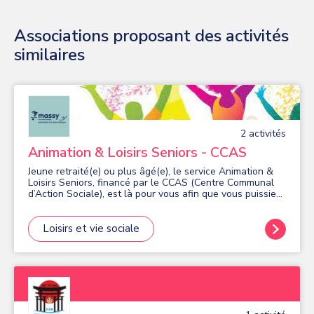
Associations proposant des activités
similaires
2
activité
s
Animation & Loisirs Seniors - CCAS
Jeune retraité(e) ou plus âgé(e), le service Animation &
Loisirs Seniors, financé par le CCAS (Centre Communal
d’Action Sociale), est là pour vous afin que vous puissiez
profiter de votre temps libre en participant, le plus
longtemps possible, à une vie sociale riche, génératrice
de lien social et de convivialité. Pour répondre à vos
Loisirs et vie sociale
besoins les plus diversifiés, le Service Animation & Loisirs
Seniors met en place des activités visant à favoriser un
tissu relationnel dynamique et le maintien d’une bonne
condition physique afin que vieillir et actif riment
ensemble ! Certaines activités sont gratuites, d’autres
dépendent de votre quotient familial.