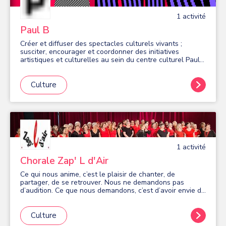
numérique 9 avenue de France. - le simple soutien, 25€
par an. Bénéficiant de l'agrément "Jeunesse éducation
1
activité
populaire", nous accompagnons les jeunes dans une
pratique éclairée du jeu vidéo pour ce soit un plaisir, un
Paul B
loisir et un atout pour se connaître.
Créer et diffuser des spectacles culturels vivants ;
susciter, encourager et coordonner des initiatives
artistiques et culturelles au sein du centre culturel Paul-
Bailliart de Massy, et en tous lieux nécessaires au
développement de ses activités.
Culture
1
activité
Chorale Zap' L d'Air
Ce qui nous anime, c’est le plaisir de chanter, de
partager, de se retrouver. Nous ne demandons pas
d’audition. Ce que nous demandons, c’est d’avoir envie de
chanter. Vous avez une voix et vous savez vous en servir.
C’est déjà un très bon début! Si vous êtes intéressé(e),
contactez-nous pour savoir si nous avons la possibilité
Culture
de vous accueillir.