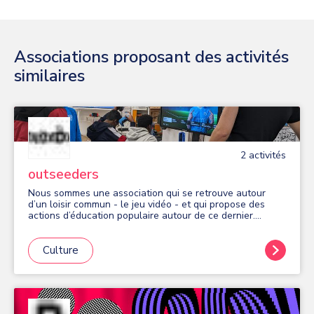
Associations proposant des activités
similaires
2
activité
s
outseeders
Nous sommes une association qui se retrouve autour
d’un loisir commun - le jeu vidéo - et qui propose des
actions d’éducation populaire autour de ce dernier.
Retrouvez-nous pour des animations gratuites toute
l'année : - en période scolaire : les mardis midis au
collège Blaise Pascal et les mardis en soirée (16h30-
Culture
18h30) à la Place du numérique 9 avenue de France. -
durant les vacances scolaires : dans les Espaces Bièvre-
Poterne, à l'EMO, en pied d'immeubles, etc. Pour devenir
membre de l'association, trois modalités : - Seeds club,
100€ par an : les mercredis soirs (18h-20h) à la Place du