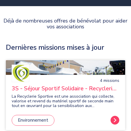
Déjà de nombreuses offres de bénévolat pour aider
vos associations
Dernières missions mises à jour
4
mission
s
3S - Séjour Sportif Solidaire - Recyclerie
Sportive
La Recyclerie Sportive est une association qui collecte,
valorise et revend du matériel sportif de seconde main
tout en œuvrant pour la sensibilisation aux
problématiques environnementales et en promouvant la
mobilité active. Elle a deux objectifs : - Transformer le
déchet sportif en ressource - Promouvoir un sport
Environnement
accessible et plus respectueux de l’environnement