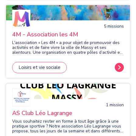
5
mission
s
4M - Association les 4M
L'association « Les 4M » a pour objet de promouvoir des
activités et de faire vivre la ville de Massy et ses
alentours. Une organisation en quatre pôles d’activité est
mise en place : • Culture • Sport • Famille • Partage Afin
de réaliser son objet : • L'association organise, par
exemple, des festivals, des activités sportives (fit training,
Loisirs et vie sociale
hatha yoga, pilates), des concours, des expositions, des
brocantes… • L’association organise des actions
caritatives et des animations (ateliers d’information,
support, …) autour des sujets sensibles tel que la santé,
le cancer … • L’association réalise des actions
intergénérationnelles, ouvertes à tous y compris aux
personnes en situation de handicap. • L’association met
1
mission
en valeur les activités culturelles et artisanales / métiers
d’art (Halloween Party, Festival de Glace, …). •
AS Club Léo Lagrange
L’association réalise des projets, des activités avec les
habitants, les associations, les commerces, les
Vous souhaitez rester en forme à tout âge grâce à une
entreprises de la Ville et ses alentours. Et plus
pratique sportive ? Notre association Léo Lagrange vous
généralement, l'association accomplit toute opération se
propose, tous les jours de la semaine et dans différents
rattachant à la réalisation de son objet. Enfin, elle
quartiers de Massy, de nombreuses activités sportives en