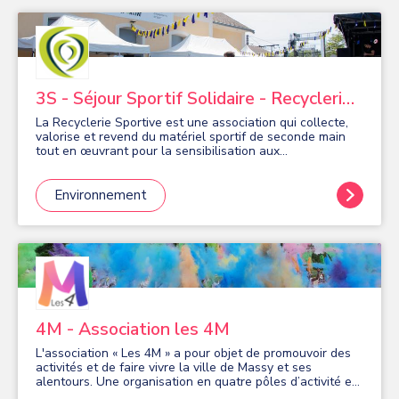
3S - Séjour Sportif Solidaire - Recyclerie
Sportive
La Recyclerie Sportive est une association qui collecte,
valorise et revend du matériel sportif de seconde main
tout en œuvrant pour la sensibilisation aux
problématiques environnementales et en promouvant la
mobilité active. Elle a deux objectifs : - Transformer le
déchet sportif en ressource - Promouvoir un sport
Environnement
accessible et plus respectueux de l’environnement
4M - Association les 4M
L'association « Les 4M » a pour objet de promouvoir des
activités et de faire vivre la ville de Massy et ses
alentours. Une organisation en quatre pôles d’activité est
mise en place : • Culture • Sport • Famille • Partage Afin