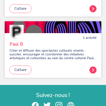
chanter. Vous avez une voix et vous savez vous en servir.
C’est déjà un très bon début! Si vous êtes intéressé(e),
contactez-nous pour savoir si nous avons la possibilité
Culture
de vous accueillir.
1
activité
Paul B
Créer et diffuser des spectacles culturels vivants ;
susciter, encourager et coordonner des initiatives
artistiques et culturelles au sein du centre culturel Paul-
Bailliart de Massy, et en tous lieux nécessaires au
développement de ses activités.
Culture
Suivez-nous !