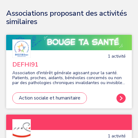
Associations proposant des activités
similaires
1
activité
DEFHI91
Association d'intérêt générale agissant pour la santé.
Patients, proches, aidants, bénévoles concernés ou non
par des pathologies chroniques invalidantes ou invisibles.
- S'entraider par la parole, l'échange d'experiences et
l'activité physique adaptée (APA) dans le but d'éviter
l'isolement, les préjugés, l'exclusion et la perte
Action sociale et humanitaire
d'autonomie. - Sensibiliser et promouvoir la
reconnaissance sociétale des personnes touchées par
des maladies méconnues qui peuvent se manifester de
façon irrégulière : fibromyalgie, endométriose, sclérose
en plaques, cancer, et d'autres encore… - Groupes
d'écoute et d'échange. - Ateliers d'information, de
prévention et de gestion de la douleur. - Activités
1
activité
physiques adaptées, rééducation musculaire et