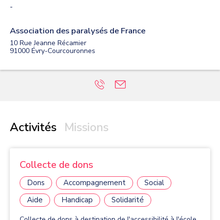
-
Association des paralysés de France
10 Rue Jeanne Récamier
91000
Évry-Courcouronnes
Activités
Missions
Collecte de dons
Dons
Accompagnement
Social
Aide
Handicap
Solidarité
Collecte de dons à destination de l'accessibilité à l'école,