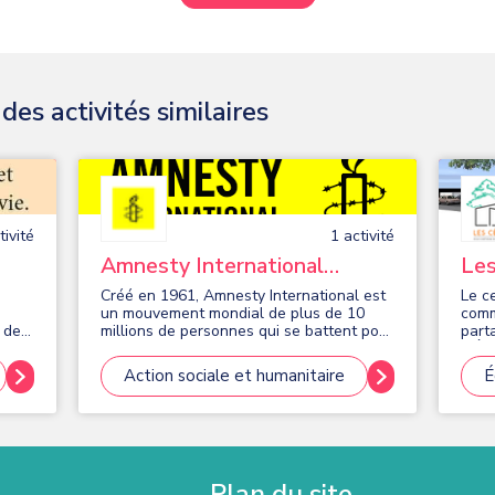
es activités similaires
ivité
1
activité
Amnesty International
Les
Groupe des Hauts de Bièvre
Fra
Créé en 1961, Amnesty International est
Le c
un mouvement mondial de plus de 10
comm
millions de personnes qui se battent pour
part
faire respecter, partout dans le monde,
d’Égl
l’ensemble des droits inscrits dans la
part
Action sociale et humanitaire
É
e.
Déclaration universelle des droits de
Agré
aveur
l’Homme de 1948. Le groupe local ,
(FEI)
propose aussi des interventions pour
un c
« éduquer » aux Droits Humains dans les
Conn
e :
établissements d’enseignement ou
et
d’accueil jeunesse.
Plan du site