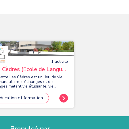
1
activité
 Cèdres (Ecole de Langue
nçaises)
entre Les Cèdres est un lieu de vie
unautaire, d’échanges et de
ages mêlant vie étudiante, vie
ise et conférences. Il accueille en
iculier une école de langue française.
ducation et formation
é par France Éducation International
, l'association Les Cèdres est aussi
entre de passation TCF (Test de
aissance du Français - IRN et TP).
Propulsé par