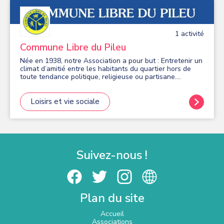
suivre les enfants que nous accueillons. Cette année
(2025-2026), l'idée sera de diviser le groupe en deux, en
fonction des âges ou du niveau de korfbal. Vous pouvez
venir faire une séance d'essai tout au long de l'année.
1
activité
Créneaux Jeunes (6-13 ans) mardi : 18h30 - 19h30
Commune Libre du Pileu
Née en 1938, notre Association a pour but : Entretenir un
climat d’amitié entre les habitants du quartier hors de
toute tendance politique, religieuse ou partisane.
Animations Culturelles : Théâtre, Concerts, Salon des
Artistes Activités hebdomadaires :Marche, Jeux de
société, Cours de Peinture, Informatique, Jeu de Boules,
Loisirs et vie sociale
Aqua Gym Animation du Quartier :Galette des Rois, Loto,
Brocante Information programme : Le Pileusien ; gazette
du Pileu Action Sociale : Repas des Anciens, sorties et
Spectacles Enfants Loisirs : Escapade d’une journée à la
Découverte de ville, château, cathédrale, Dîner spectacle
en fin d’année, Repas des Adhérents, Repas partagé en
Suivez-nous !
fin de saison pour toutes activités Défense de
l’environnement :Actions diverses auprès des
Municipalités pour la conservation ou l’amélioration de la
qualité de vie dans le quartier. L'ADHESION A L
ASSOCIATION EST DE 17 EUROS PAR AN - LES
Plan du site
ACTIVITES SONT GRATUITES SAUF L AQUAGYM ET L
ATELIER PEINTURE - ELLE FONCTIONNE TOUTE L
ANNEE HORS VACANCES SCOLAIRES
Accueil
Associations