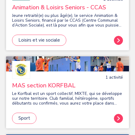
Animation & Loisirs Seniors - CCAS
Jeune retraité(e) ou plus âgé(e), le service Animation &
Loisirs Seniors, financé par le CCAS (Centre Communal
d’Action Sociale), est là pour vous afin que vous puissiez
profiter de votre temps libre en participant, le plus
longtemps possible, à une vie sociale riche, génératrice
de lien social et de convivialité. Pour répondre à vos
Loisirs et vie sociale
besoins les plus diversifiés, le Service Animation & Loisirs
Seniors met en place des activités visant à favoriser un
tissu relationnel dynamique et le maintien d’une bonne
condition physique afin que vieillir et actif riment
ensemble ! Certaines activités sont gratuites, d’autres
dépendent de votre quotient familial.
1
activité
MAS section KORFBAL
Le Korfbal est un sport collectif, MIXTE, qui se développe
sur notre territoire. Club familial, hétérogène, sportifs
débutants ou confirmés, vous aurez votre place dans
notre club. Ayant des points communs avec le basket ou
le handball, vous êtes les bienvenus pour venir essayer
tout au long de l’année. Créneaux Adultes (+15ans)
Sport
mardi : 20h30 - 22h30 Pour la troisième année, nous
poursuivons l'ouverture du créneau jeune. Ce créneau
évoluera au fil des ans et des inscriptions, l'idée étant de