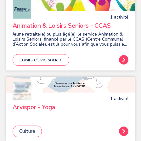
1
activité
Animation & Loisirs Seniors - CCAS
Jeune retraité(e) ou plus âgé(e), le service Animation &
Loisirs Seniors, financé par le CCAS (Centre Communal
d’Action Sociale), est là pour vous afin que vous puissiez
profiter de votre temps libre en participant, le plus
longtemps possible, à une vie sociale riche, génératrice
de lien social et de convivialité. Pour répondre à vos
Loisirs et vie sociale
besoins les plus diversifiés, le Service Animation & Loisirs
Seniors met en place des activités visant à favoriser un
tissu relationnel dynamique et le maintien d’une bonne
condition physique afin que vieillir et actif riment
ensemble ! Certaines activités sont gratuites, d’autres
dépendent de votre quotient familial.
1
activité
Arvispor - Yoga
-
Culture