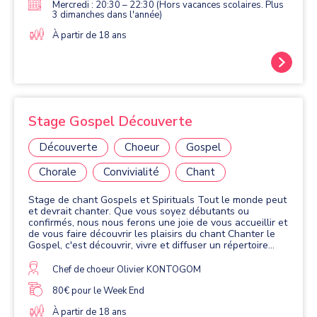
Mercredi : 20:30 – 22:30 (Hors vacances scolaires. Plus
3 dimanches dans l'année)
À partir de 18 ans
Stage Gospel Découverte
Découverte
Choeur
Gospel
Chorale
Convivialité
Chant
Stage de chant Gospels et Spirituals Tout le monde peut
et devrait chanter. Que vous soyez débutants ou
confirmés, nous nous ferons une joie de vous accueillir et
de vous faire découvrir les plaisirs du chant Chanter le
Gospel, c'est découvrir, vivre et diffuser un répertoire
dont l'histoire est riche d'émotions. Groupe Scolaire
ROSAPARK MASSY week end 16 et 17 mars 2024 10h-
Chef de choeur Olivier KONTOGOM
17h inscription sur place ou par mail
massythiassociation@gmail.com
80€ pour le Week End
À partir de 18 ans