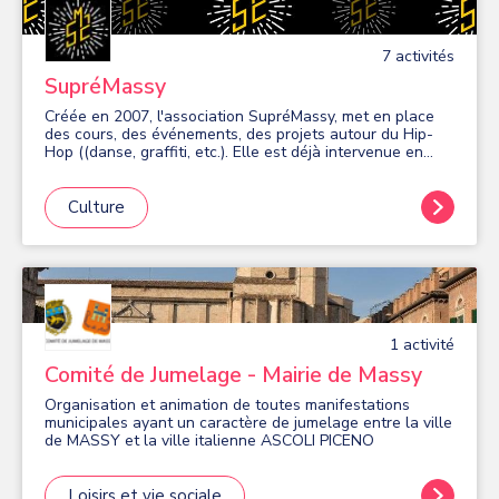
7
activité
s
SupréMassy
Créée en 2007, l'association SupréMassy, met en place
des cours, des événements, des projets autour du Hip-
Hop ((danse, graffiti, etc.). Elle est déjà intervenue en
milieu scolaire, en maisons de quartier ainsi que dans des
établissements sociaux (personnes handicapées,
personnes âgées, etc.) en Île-de-France. Elle s'attache à
Culture
promouvoir les valeurs de dépassement et de partage de
la culture Hip-Hop au travers de ses actions.
1
activité
Comité de Jumelage - Mairie de Massy
Organisation et animation de toutes manifestations
municipales ayant un caractère de jumelage entre la ville
de MASSY et la ville italienne ASCOLI PICENO
Loisirs et vie sociale