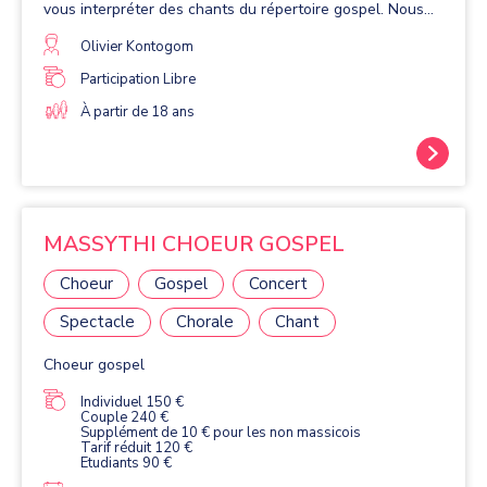
vous interpréter des chants du répertoire gospel. Nous
vous baignerons dans cet univers de douleur, de force,
d’espoir et de joie qu’a été cette page de l’histoire:
Olivier Kontogom
l’esclavage des noirs aux États Unis d’Amérique. Comme
chaque année ce concert sera dirigé par Olivier
Participation Libre
Kontogom, qui saura vous donner le goût de cette
À partir de 18 ans
musique mais aussi de la musique et du chant. Nous vous
espérons nombreux. Au plaisir de vous retrouver.
MASSYTHI CHOEUR GOSPEL
Choeur
Gospel
Concert
Spectacle
Chorale
Chant
Choeur gospel
Individuel 150 €
Couple 240 €
Supplément de 10 € pour les non massicois
Tarif réduit 120 €
Etudiants 90 €