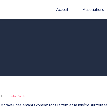
Accueil
Associations
Colombe Verte
e,le travail des enfants,combattons la faim et la misère sur tout