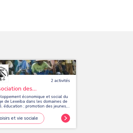
2
activité
s
ociation des
sortissants de Lexeiba
loppement économique et social du
age de Lexeiba dans les domaines de
é, éducation ; promotion des jeunes,
ort et de la culture.
oisirs et vie sociale