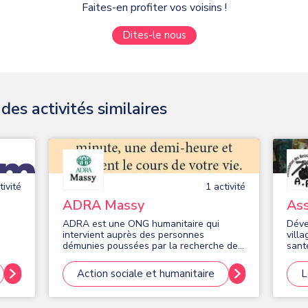
Faites-en profiter vos voisins !
Dites-le nous
es activités similaires
ivité
1
activité
ADRA Massy
Ass
Res
ADRA est une ONG humanitaire qui
Déve
intervient auprès des personnes
vill
démunies poussées par la recherche de
sant
la Justice, la Compassion, et l’Amour de
du sp
l’autre. Nous sommes un agent de
Action sociale et humanitaire
L
changement pour un monde plus juste.
Les travailleurs ADRA agissent en faveur
des bénéficiaires sans distinction