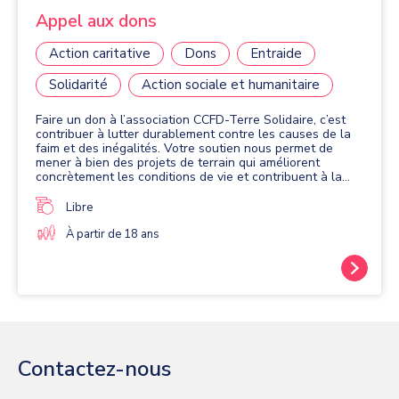
Appel aux dons
Action caritative
Dons
Entraide
Solidarité
Action sociale et humanitaire
Faire un don à l’association CCFD-Terre Solidaire, c’est
contribuer à lutter durablement contre les causes de la
faim et des inégalités. Votre soutien nous permet de
mener à bien des projets de terrain qui améliorent
concrètement les conditions de vie et contribuent à la
sécurité alimentaire des populations locales. Nous
menons des actions qui permettent notamment d’appuyer
Libre
le développement de l’agroécologie, de soutenir
l’agriculture familiale, de mettre en place des banques de
À partir de 18 ans
semences, de créer des activités génératrices de revenus
et de favoriser l’accès à l’eau. Notre action repose sur
des partenariats avec des organisations locales, afin de
mesurer au mieux l’impact du travail accompli sur le long
terme.
Contactez-nous