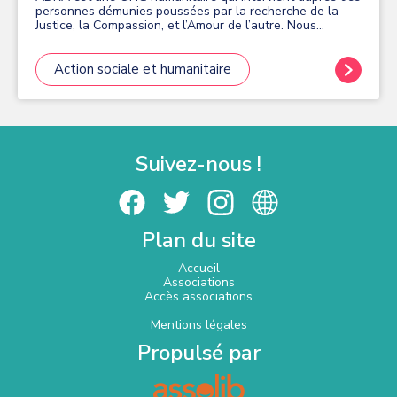
personnes démunies poussées par la recherche de la
Justice, la Compassion, et l’Amour de l’autre. Nous
sommes un agent de changement pour un monde plus
juste. Les travailleurs ADRA agissent en faveur des
bénéficiaires sans distinction d’appartenance ethnique,
Action sociale et humanitaire
sexuelle, politique ou religieuse. ADRA croit que : que
l’âge, le sexe, la race, la culture et les familles
enrichissent les communautés avec lesquelles nous
travaillons, et sont des atouts qui doivent être respectés
et affirmés que toute personne a fondamentalement
droit à un accès aux soins, à des biens et services de
Suivez-nous !
base. Toute personne, et spécialement les femmes et les
enfants, a droit à la protection et à une vie sans violence,
sans exploitation sexuelle ou toute autre forme d’abus.
Toute personne, et spécialement les enfants, a droit à
une vie d’opportunités et à la liberté de choisir son
Plan du site
propre futur. Nos valeurs chrétiennes renforcent notre
engagement humanitaire auprès des personnes
vulnérables partout dans le monde.
Accueil
Associations
Accès associations
Mentions légales
Propulsé par