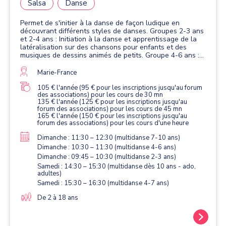
Salsa
Danse
Permet de s'initier à la danse de façon ludique en
découvrant différents styles de danses. Groupes 2-3 ans
et 2-4 ans : Initiation à la danse et apprentissage de la
latéralisation sur des chansons pour enfants et des
musiques de dessins animés de petits. Groupe 4-6 ans :
Chorégraphies simples pour coordonner bras et jambes
sur des musiques de dessins animés. Découverte de
Marie-France
plusieurs types de danses faciles (zumba, street jazz,
charleston, country, danses du monde). Groupe 7-10 ans :
105 € l'année (95 € pour les inscriptions jusqu'au forum
des associations) pour les cours de 30 mn
Chorégraphies plus élaborées pour apprendre les
135 € l'année (125 € pour les inscriptions jusqu'au
techniques de danse et découvrir des styles de danses
forum des associations) pour les cours de 45 mn
variés (zumba, street jazz, danses en ligne, danses
165 € l'année (150 € pour les inscriptions jusqu'au
latinos en solo, initiation à une danse à deux, danses du
forum des associations) pour les cours d'une heure
monde...). Groupe 8 ans et plus : Des danses toniques
(zumba, charleston, rock sauté, danse irlandaise) pour se
Dimanche : 11:30 – 12:30 (multidanse 7-10 ans)
défouler, danses en ligne (country, madison, salsa, cha
Dimanche : 10:30 – 11:30 (multidanse 4-6 ans)
cha cha, bachata, kuduro) pour travailler la coordination,
Dimanche : 09:45 – 10:30 (multidanse 2-3 ans)
et danses du monde pour s'amuser
Samedi : 14:30 – 15:30 (multidanse dès 10 ans - ado,
adultes)
Samedi : 15:30 – 16:30 (multidanse 4-7 ans)
De 2 à 18 ans