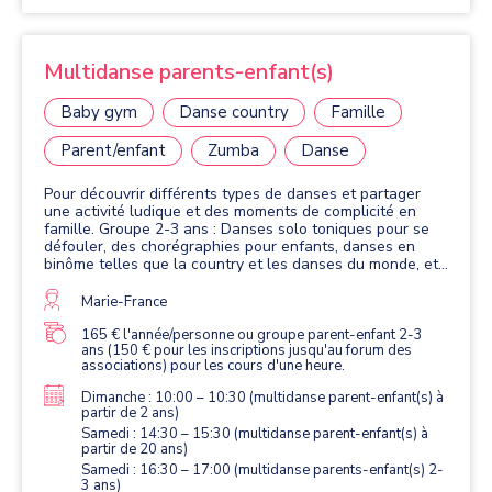
Multidanse parents-enfant(s)
Baby gym
Danse country
Famille
Parent/enfant
Zumba
Danse
​Pour découvrir différents types de danses et partager
une activité ludique et des moments de complicité en
famille. Groupe 2-3 ans : Danses solo toniques pour se
défouler, des chorégraphies pour enfants, danses en
binôme telles que la country et les danses du monde, et
portés parent-enfant très simples. Groupe 10 ans et plus
: Danses toniques (zumba, charleston, rock sauté) pour
Marie-France
se défouler, danses en ligne (country, madison, salsa, cha
cha cha, bachata, kuduro), et danses du monde en
165 € l'année/personne ou groupe parent-enfant 2-3
ans (150 € pour les inscriptions jusqu'au forum des
binôme ou en groupe pour s'amuser et partager un
associations) pour les cours d'une heure.
moment de complicité
Dimanche : 10:00 – 10:30 (multidanse parent-enfant(s) à
partir de 2 ans)
Samedi : 14:30 – 15:30 (multidanse parent-enfant(s) à
partir de 20 ans)
Samedi : 16:30 – 17:00 (multidanse parents-enfant(s) 2-
3 ans)