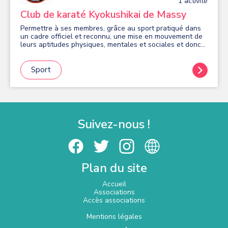
1
activité
Club de karaté Kyokushikai de Massy
Permettre à ses membres, grâce au sport pratiqué dans
un cadre officiel et reconnu, une mise en mouvement de
leurs aptitudes physiques, mentales et sociales et donc
de leur ouvrir de plus larges perspectives d'intégration
sociale ; proposer, un programme régulier d'entrainement
sportif dans la ou les disciplines de leurs choix, afin de
Sport
les préparer aux rencontres sportives officielles
(compétitives ou de loisirs) organisées par la fédération
française du sport adapté (FFSA).
Suivez-nous !
Plan du site
Accueil
Associations
Accès associations
Mentions légales