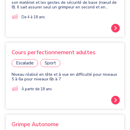
son matériel et les gestes de sécurité de base (nœud de
8). Il sait assurer seul un grimpeur en second et en
moulinette. - Confirmés 2 : L'enfant maîtrise le niveau 1.
De plus, il sait assurer seul un grimpeur en tête et grimpe
De 4 à 18 ans
lui-même en tête. Il peut évoluer occasionnellement sur
des voies ou blocs de compétition. Pour les nouveaux
adhérents en cours confirmé 2, un test d'assurage sera
effectué. Vous devez donc venir avec votre matériel
d'escalade pendant les permanences.
Cours perfectionnement adultes
Escalade
Sport
Niveau réalisé en tête et à vue en difficulté pour niveaux
5 à 6a pour niveaux 6b à 7
À partir de 18 ans
Grimpe Autonome