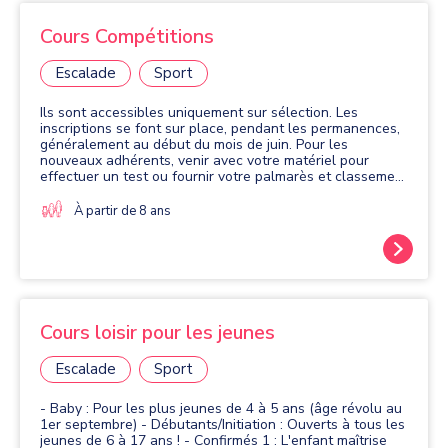
Cours Compétitions
Escalade
Sport
Ils sont accessibles uniquement sur sélection. Les
inscriptions se font sur place, pendant les permanences,
généralement au début du mois de juin. Pour les
nouveaux adhérents, venir avec votre matériel pour
effectuer un test ou fournir votre palmarès et classement
FFME de l'année précédente. NB : Les catégories
officielles en compétition d'escalade sont : - U11 = 9 et
À partir de 8 ans
10 ans - U13 = 11 et 12 ans - U15 = 13 et 14 ans - U17 =
15 et 16 ans - U19 = 17 et 18 ans - U21 = 19 et 20 ans -
Senior(e) : 21 à 39 ans - Vétéran(e) : 40 ans et plus
Cours loisir pour les jeunes
Escalade
Sport
- Baby : Pour les plus jeunes de 4 à 5 ans (âge révolu au
1er septembre) - Débutants/Initiation : Ouverts à tous les
jeunes de 6 à 17 ans ! - Confirmés 1 : L'enfant maîtrise