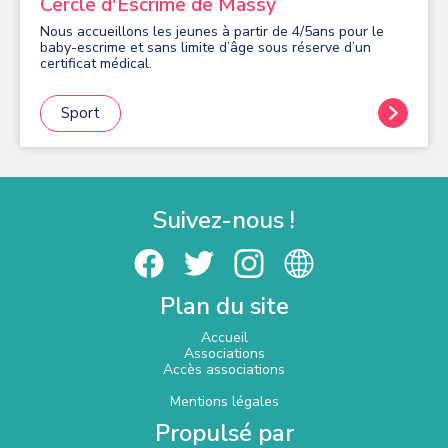
Cercle d'Escrime de Massy
inconditionnelle dans le respect de ses valeurs et de
chacun. - Elle assure un portage de projets collectifs sur
Nous accueillons les jeunes à partir de 4/5ans pour le
le territoire. - L'équipe (bénévoles et professionnels)
baby-escrime et sans limite d’âge sous réserve d’un
collectif engagé, accompagne les publics vers
certificat médical.
l'émancipation et permet à chacun d'évoluer et d'exercer
sa citoyenneté.
Sport
Suivez-nous !
Plan du site
Accueil
Associations
Accès associations
Mentions légales
Propulsé par