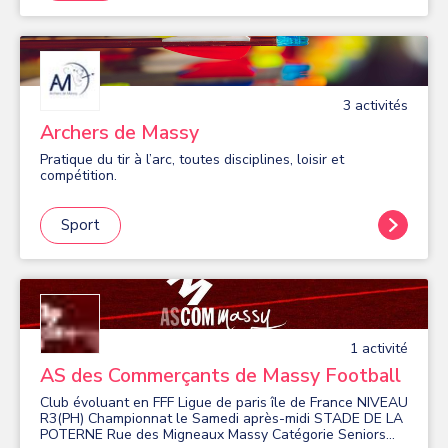
marche active, bungy pump. Venez nous rejoindre, vous
serez encadré dans une ambiance dynamique et amicale
par des animateurs professionnels et expérimentés.
Organisation de mini-stages en cours d'année.
3
activité
s
Archers de Massy
Pratique du tir à l’arc, toutes disciplines, loisir et
compétition.
Sport
1
activité
AS des Commerçants de Massy Football
Club évoluant en FFF Ligue de paris île de France NIVEAU
R3(PH) Championnat le Samedi après-midi STADE DE LA
POTERNE Rue des Migneaux Massy Catégorie Seniors