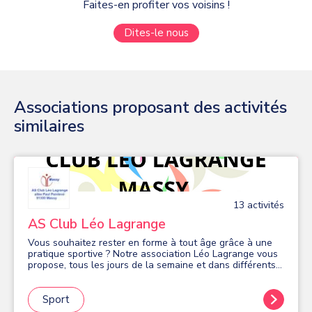
Faites-en profiter vos voisins !
Dites-le nous
Associations proposant des activités
similaires
13
activité
s
AS Club Léo Lagrange
Vous souhaitez rester en forme à tout âge grâce à une
pratique sportive ? Notre association Léo Lagrange vous
propose, tous les jours de la semaine et dans différents
quartiers de Massy, de nombreuses activités sportives en
salle: gym douce et d'entretien, Fitness, Pilates,
renforcement musculaire, stretching, relaxation détente.
Sport
En extérieur: marche nordique, randonnées, gym plein air,