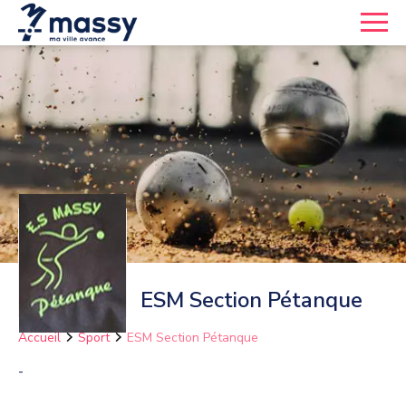
ESM Section Pétanque
Accueil
Sport
ESM Section Pétanque
-