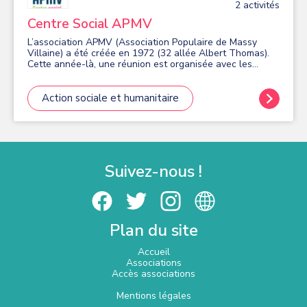
2
activité
s
Centre Social APMV
L’association APMV (Association Populaire de Massy
Villaine) a été créée en 1972 (32 allée Albert Thomas).
Cette année-là, une réunion est organisée avec les
habitants de Villaine. L’idée est de créer une nouvelle
synergie et de proposer aux gens de réfléchir à cette
question : « Que pourrait-on inventer de nouveau dans ce
Action sociale et humanitaire
quartier pour le rendre culturellement plus vivant ? C’est
ainsi qu’un groupe de volontaires, décident de s’unir et
de créer une association : l’APMV dont Mr Pillard sera le
premier président. La raison d'être de l'APMV : Elle porte
haut et fort ses engagements, sa transparence et son
langage commun : - Elle implique ses bénévoles dans le
Suivez-nous !
projet de la structure (https://apmvmassy.centres-
sociaux.fr/files/2025/10/APMV_ProjetSocial26-29-
LECURE-RAPIDE-web.pdf). - Elle accueille de manière
inconditionnelle dans le respect de ses valeurs et de
chacun. - Elle assure un portage de projets collectifs sur
Plan du site
le territoire. - L'équipe (bénévoles et professionnels)
collectif engagé, accompagne les publics vers
l'émancipation et permet à chacun d'évoluer et d'exercer
Accueil
sa citoyenneté.
Associations
Accès associations
Mentions légales