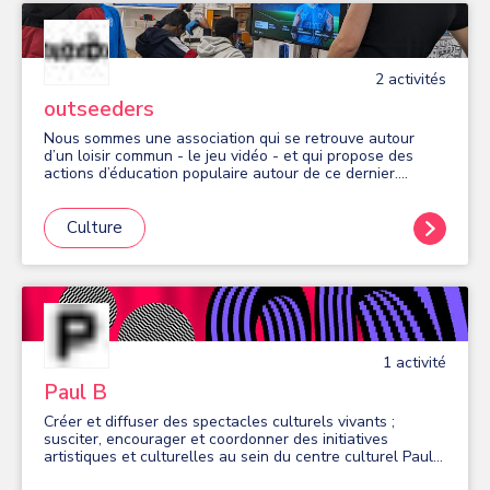
2
activité
s
outseeders
Nous sommes une association qui se retrouve autour
d’un loisir commun - le jeu vidéo - et qui propose des
actions d’éducation populaire autour de ce dernier.
Retrouvez-nous pour des animations gratuites toute
l'année : - en période scolaire : les mardis midis au
collège Blaise Pascal et les mardis en soirée (16h30-
Culture
18h30) à la Place du numérique 9 avenue de France. -
durant les vacances scolaires : dans les Espaces Bièvre-
Poterne, à l'EMO, en pied d'immeubles, etc. Pour devenir
membre de l'association, trois modalités : - Seeds club,
100€ par an : les mercredis soirs (18h-20h) à la Place du
numérique 9 avenue de France. - le simple soutien, 25€
par an. Bénéficiant de l'agrément "Jeunesse éducation
1
activité
populaire", nous accompagnons les jeunes dans une
pratique éclairée du jeu vidéo pour ce soit un plaisir, un
Paul B
loisir et un atout pour se connaître.
Créer et diffuser des spectacles culturels vivants ;
susciter, encourager et coordonner des initiatives
artistiques et culturelles au sein du centre culturel Paul-
Bailliart de Massy, et en tous lieux nécessaires au