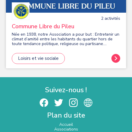
2
activité
s
Commune Libre du Pileu
Née en 1938, notre Association a pour but : Entretenir un
climat d’amitié entre les habitants du quartier hors de
toute tendance politique, religieuse ou partisane.
Animations Culturelles : Théâtre, Concerts, Salon des
Artistes Activités hebdomadaires :Marche, Jeux de
société, Cours de Peinture, Informatique, Jeu de Boules,
Loisirs et vie sociale
Aqua Gym Animation du Quartier :Galette des Rois, Loto,
Brocante Information programme : Le Pileusien ; gazette
du Pileu Action Sociale : Repas des Anciens, sorties et
Spectacles Enfants Loisirs : Escapade d’une journée à la
Découverte de ville, château, cathédrale, Dîner spectacle
en fin d’année, Repas des Adhérents, Repas partagé en
Suivez-nous !
fin de saison pour toutes activités Défense de
l’environnement :Actions diverses auprès des
Municipalités pour la conservation ou l’amélioration de la
qualité de vie dans le quartier. L'ADHESION A L
ASSOCIATION EST DE 17 EUROS PAR AN - LES
Plan du site
ACTIVITES SONT GRATUITES SAUF L AQUAGYM ET L
ATELIER PEINTURE - ELLE FONCTIONNE TOUTE L
ANNEE HORS VACANCES SCOLAIRES
Accueil
Associations