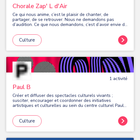
Chorale Zap' L d'Air
Ce qui nous anime, c’est le plaisir de chanter, de
partager, de se retrouver. Nous ne demandons pas
d’audition. Ce que nous demandons, c’est d’avoir envie de
chanter. Vous avez une voix et vous savez vous en servir.
C’est déjà un très bon début! Si vous êtes intéressé(e),
contactez-nous pour savoir si nous avons la possibilité
Culture
de vous accueillir.
1
activité
Paul B
Créer et diffuser des spectacles culturels vivants ;
susciter, encourager et coordonner des initiatives
artistiques et culturelles au sein du centre culturel Paul-
Bailliart de Massy, et en tous lieux nécessaires au
développement de ses activités.
Culture