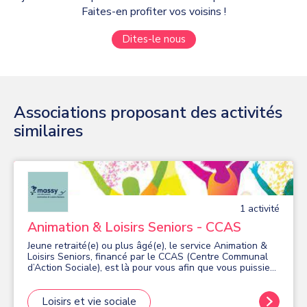
Faites-en profiter vos voisins !
Dites-le nous
Associations proposant des activités
similaires
1
activité
Animation & Loisirs Seniors - CCAS
Jeune retraité(e) ou plus âgé(e), le service Animation &
Loisirs Seniors, financé par le CCAS (Centre Communal
d’Action Sociale), est là pour vous afin que vous puissiez
profiter de votre temps libre en participant, le plus
longtemps possible, à une vie sociale riche, génératrice
de lien social et de convivialité. Pour répondre à vos
Loisirs et vie sociale