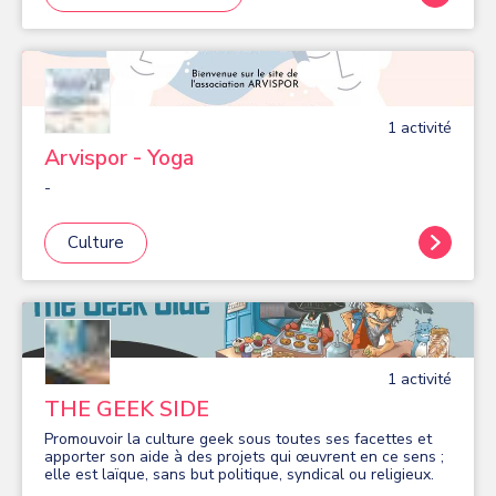
besoins les plus diversifiés, le Service Animation & Loisirs
Seniors met en place des activités visant à favoriser un
tissu relationnel dynamique et le maintien d’une bonne
condition physique afin que vieillir et actif riment
ensemble ! Certaines activités sont gratuites, d’autres
dépendent de votre quotient familial.
1
activité
Arvispor - Yoga
-
Culture
1
activité
THE GEEK SIDE
Promouvoir la culture geek sous toutes ses facettes et
apporter son aide à des projets qui œuvrent en ce sens ;
elle est laïque, sans but politique, syndical ou religieux.