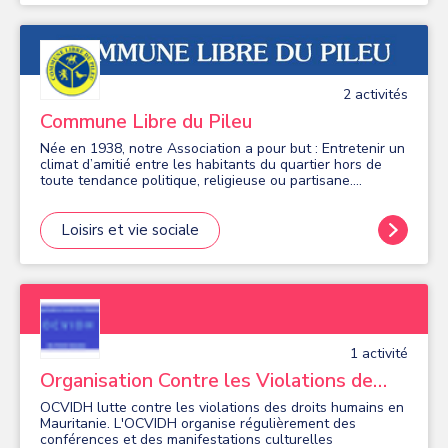
2
activité
s
Commune Libre du Pileu
Née en 1938, notre Association a pour but : Entretenir un
climat d’amitié entre les habitants du quartier hors de
toute tendance politique, religieuse ou partisane.
Animations Culturelles : Théâtre, Concerts, Salon des
Artistes Activités hebdomadaires :Marche, Jeux de
société, Cours de Peinture, Informatique, Jeu de Boules,
Loisirs et vie sociale
Aqua Gym Animation du Quartier :Galette des Rois, Loto,
Brocante Information programme : Le Pileusien ; gazette
du Pileu Action Sociale : Repas des Anciens, sorties et
Spectacles Enfants Loisirs : Escapade d’une journée à la
Découverte de ville, château, cathédrale, Dîner spectacle
en fin d’année, Repas des Adhérents, Repas partagé en
fin de saison pour toutes activités Défense de
1
activité
l’environnement :Actions diverses auprès des
Municipalités pour la conservation ou l’amélioration de la
Organisation Contre les Violations de
qualité de vie dans le quartier. L'ADHESION A L
Droits Humains
ASSOCIATION EST DE 17 EUROS PAR AN - LES
OCVIDH lutte contre les violations des droits humains en
ACTIVITES SONT GRATUITES SAUF L AQUAGYM ET L
Mauritanie. L'OCVIDH organise régulièrement des
ATELIER PEINTURE - ELLE FONCTIONNE TOUTE L
conférences et des manifestations culturelles