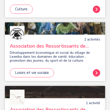
De la pop à la musique des Balkans, en passant par la
musique cubaine, le funk, le rock ou le New Orleans, leur
répertoire varié saura vous séduire grâce au mélange
Culture
explosif de sonorités cuivrées, de chorégraphies
endiablées et de bonne humeur.
2
activité
s
Association des Ressortissants de
Lexeiba
Développement économique et social du village de
Lexeiba dans les domaines de santé, éducation ;
promotion des jeunes, du sport et de la culture.
Loisirs et vie sociale
1
activité
Association des Ressortissants de