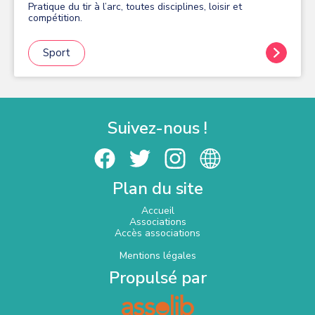
chacun. - Elle assure un portage de projets collectifs sur
Pratique du tir à l’arc, toutes disciplines, loisir et
le territoire. - L'équipe (bénévoles et professionnels)
compétition.
collectif engagé, accompagne les publics vers
l'émancipation et permet à chacun d'évoluer et d'exercer
sa citoyenneté.
Sport
Suivez-nous !
Plan du site
Accueil
Associations
Accès associations
Mentions légales
Propulsé par