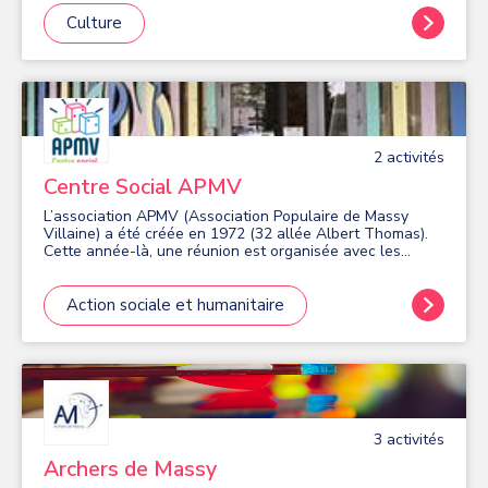
famille et entre amis" à une activité commune et
conviviale. Les répétitions avec un Chef de Chœur
Culture
professionnel ont régulièrement lieu au Conservatoire de
Musique de Massy (le samedi de 17h15 à 18h45 / période
scolaire) et de nombreux mini-concerts sont organisés.
Un atelier d'art plastique "mandala musical" est
également proposé par l'association (le dimanche de
14h30 à 16h30 - 6 séances d'octobre à mars - halle des
Graviers). Le planning complet de ces activités est
2
activité
s
disponible par mail.
Centre Social APMV
L’association APMV (Association Populaire de Massy
Villaine) a été créée en 1972 (32 allée Albert Thomas).
Cette année-là, une réunion est organisée avec les
habitants de Villaine. L’idée est de créer une nouvelle
synergie et de proposer aux gens de réfléchir à cette
question : « Que pourrait-on inventer de nouveau dans ce
Action sociale et humanitaire
quartier pour le rendre culturellement plus vivant ? C’est
ainsi qu’un groupe de volontaires, décident de s’unir et
de créer une association : l’APMV dont Mr Pillard sera le
premier président. La raison d'être de l'APMV : Elle porte
haut et fort ses engagements, sa transparence et son
langage commun : - Elle implique ses bénévoles dans le
projet de la structure (https://apmvmassy.centres-
3
activité
s
sociaux.fr/files/2025/10/APMV_ProjetSocial26-29-
LECURE-RAPIDE-web.pdf). - Elle accueille de manière
Archers de Massy
inconditionnelle dans le respect de ses valeurs et de