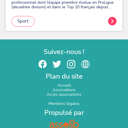
professionnel dont l’équipe première évolue en ProLigue
(deuxième division) et dans le Top 20 français depuis
plus de 10 ans. Avec 400 licenciés, le MEHB est un club
phare à Massy, avec 18 collectifs, des seniors au baby-
hand.
Sport
Suivez-nous !
Plan du site
Accueil
Associations
Accès associations
Mentions légales
Propulsé par