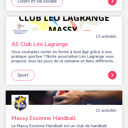
L'association est ouverte à tout le monde (y compris les
Loisirs et vie sociale
enfants à partir de 9 ans) c'est-à-dire pour toutes les
morphologies, tous les genres et tous les sexes.
L'association se veut familiale, dans un esprit inclusif et
la professeure est regardante sur la qualité des cours de
danse dans lesquels on y travaille la posture, la féminité,
la fluidité et l'attitude scénique.
13
activité
s
AS Club Léo Lagrange
Vous souhaitez rester en forme à tout âge grâce à une
pratique sportive ? Notre association Léo Lagrange vous
propose, tous les jours de la semaine et dans différents
quartiers de Massy, de nombreuses activités sportives en
salle: gym douce et d'entretien, Fitness, Pilates,
renforcement musculaire, stretching, relaxation détente.
Sport
En extérieur: marche nordique, randonnées, gym plein air,
marche active, bungy pump. Venez nous rejoindre, vous
serez encadré dans une ambiance dynamique et amicale
par des animateurs professionnels et expérimentés.
Organisation de mini-stages en cours d'année.
11
activité
s
Massy Essonne Handball
Le Massy Essonne Handball est un club de handball