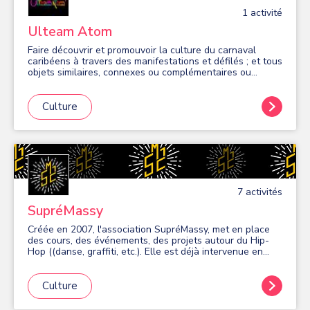
1
activité
Ulteam Atom
Faire découvrir et promouvoir la culture du carnaval
caribéens à travers des manifestations et défilés ; et tous
objets similaires, connexes ou complémentaires ou
susceptibles d'en favoriser la réalisation ou le
développement
Culture
7
activité
s
SupréMassy
Créée en 2007, l'association SupréMassy, met en place
des cours, des événements, des projets autour du Hip-
Hop ((danse, graffiti, etc.). Elle est déjà intervenue en
milieu scolaire, en maisons de quartier ainsi que dans des
établissements sociaux (personnes handicapées,
personnes âgées, etc.) en Île-de-France. Elle s'attache à
Culture
promouvoir les valeurs de dépassement et de partage de
la culture Hip-Hop au travers de ses actions.