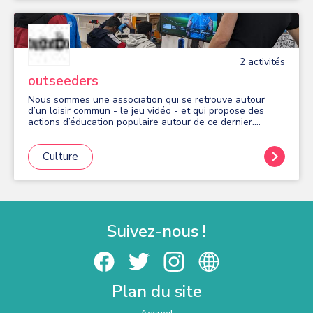
2
activité
s
outseeders
Nous sommes une association qui se retrouve autour
d’un loisir commun - le jeu vidéo - et qui propose des
actions d’éducation populaire autour de ce dernier.
Retrouvez-nous pour des animations gratuites toute
l'année : - en période scolaire : les mardis midis au
collège Blaise Pascal et les mardis en soirée (16h30-
Culture
18h30) à la Place du numérique 9 avenue de France. -
durant les vacances scolaires : dans les Espaces Bièvre-
Poterne, à l'EMO, en pied d'immeubles, etc. Pour devenir
membre de l'association, trois modalités : - Seeds club,
100€ par an : les mercredis soirs (18h-20h) à la Place du
numérique 9 avenue de France. - le simple soutien, 25€
Suivez-nous !
par an. Bénéficiant de l'agrément "Jeunesse éducation
populaire", nous accompagnons les jeunes dans une
pratique éclairée du jeu vidéo pour ce soit un plaisir, un
loisir et un atout pour se connaître.
Plan du site