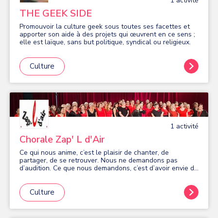
1
activité
THE GEEK SIDE
Promouvoir la culture geek sous toutes ses facettes et
apporter son aide à des projets qui œuvrent en ce sens ;
elle est laïque, sans but politique, syndical ou religieux.
Culture
1
activité
Chorale Zap' L d'Air
Ce qui nous anime, c’est le plaisir de chanter, de
partager, de se retrouver. Nous ne demandons pas
d’audition. Ce que nous demandons, c’est d’avoir envie de
chanter. Vous avez une voix et vous savez vous en servir.
C’est déjà un très bon début! Si vous êtes intéressé(e),
contactez-nous pour savoir si nous avons la possibilité
Culture
de vous accueillir.