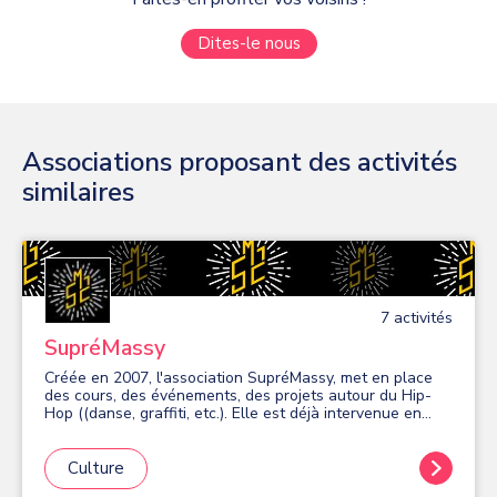
Dites-le nous
Associations proposant des activités
similaires
7
activité
s
SupréMassy
Créée en 2007, l'association SupréMassy, met en place
des cours, des événements, des projets autour du Hip-
Hop ((danse, graffiti, etc.). Elle est déjà intervenue en
milieu scolaire, en maisons de quartier ainsi que dans des
établissements sociaux (personnes handicapées,
personnes âgées, etc.) en Île-de-France. Elle s'attache à
Culture
promouvoir les valeurs de dépassement et de partage de