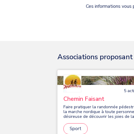
Ces informations vous 
Associations proposant d
5
acti
Chemin Faisant
Faire pratiquer la randonnée pédestr
la marche nordique à toute personn
désireuse de découvrir les joies de l
nature, dans le souci du respect de
l'environnement et dans un cadre pl
Sport
convivial que sportif. Les activités so