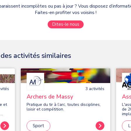
paraissent incomplètes ou pas à jour ? Vous disposez d’informa
Faites-en profiter vos voisins !
Dites-le nous
es activités similaires
vité
s
3
activité
s
Archers de Massy
Ass
Int
e et
Pratique du tir à l’arc, toutes disciplines,
L'as
e
loisir et compétition.
de 2
a
impl
Notr
us
couv
Sport
L
nt
d'ag