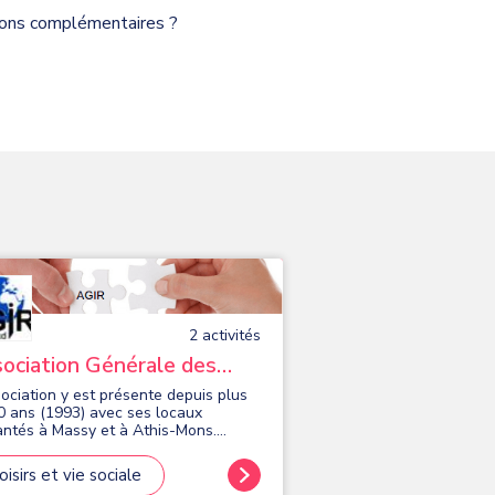
tions complémentaires ?
2
activité
s
ociation Générale des
ervenants Retraités
sociation y est présente depuis plus
0 ans (1993) avec ses locaux
antés à Massy et à Athis-Mons.
e périmètre actuel d'intervention
re plusieurs communautés
oisirs et vie sociale
glomérations (Paris-Saclay et