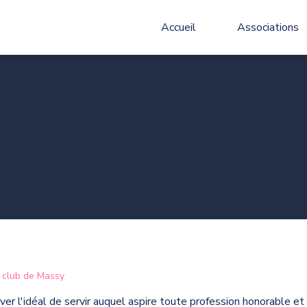
Accueil
Associations
 club de Massy
tiver l'idéal de servir auquel aspire toute profession honorable et