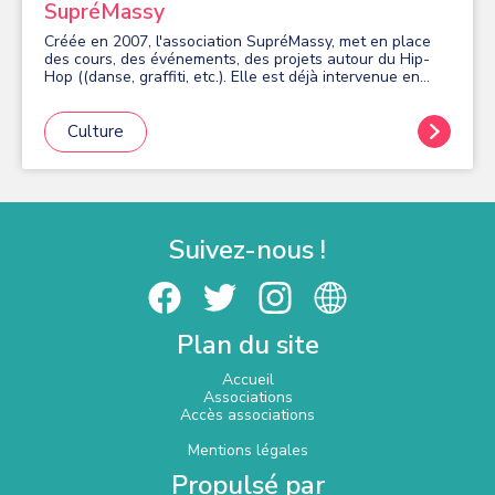
SupréMassy
Créée en 2007, l'association SupréMassy, met en place
des cours, des événements, des projets autour du Hip-
Hop ((danse, graffiti, etc.). Elle est déjà intervenue en
milieu scolaire, en maisons de quartier ainsi que dans des
établissements sociaux (personnes handicapées,
personnes âgées, etc.) en Île-de-France. Elle s'attache à
Culture
promouvoir les valeurs de dépassement et de partage de
la culture Hip-Hop au travers de ses actions.
Suivez-nous !
Plan du site
Accueil
Associations
Accès associations
Mentions légales
Propulsé par