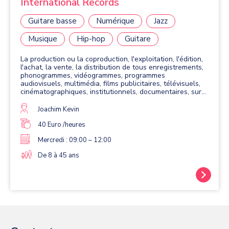
International Records
Guitare basse
Numérique
Jazz
Musique
Hip-hop
Guitare
La production ou la coproduction, l'exploitation, l'édition,
l'achat, la vente, la distribution de tous enregistrements,
phonogrammes, vidéogrammes, programmes
audiovisuels, multimédia, films publicitaires, télévisuels,
cinématographiques, institutionnels, documentaires, sur
tous supports et par tous moyens connus ou inconnus à
ce jour, ainsi que toutes opérations dépendantes,
Joachim Kevin
annexes ou s'y rattachant De plus l'associations propose
des ateliers D'écriture et de préparation de projet par le
40 Euro /heures
biais de plusieurs municipalité tel que Massy et Ris-
Mercredi : 09:00 – 12:00
Orangis et prochainement dans le département des haut
de seines
De 8 à 45 ans