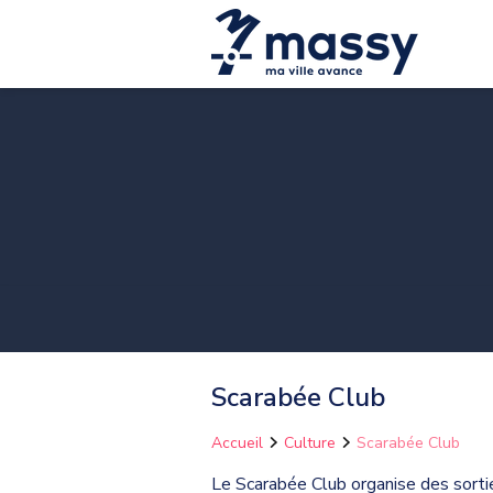
Scarabée Club
Accueil
Culture
Scarabée Club
Le Scarabée Club organise des sortie