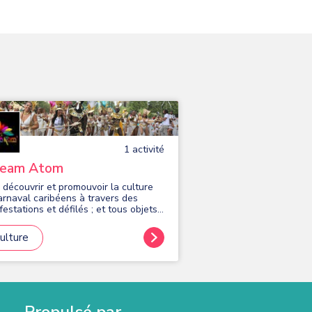
1
activité
team Atom
e découvrir et promouvoir la culture
arnaval caribéens à travers des
estations et défilés ; et tous objets
laires, connexes ou complémentaires
usceptibles d'en favoriser la
ulture
isation ou le développement
Propulsé par