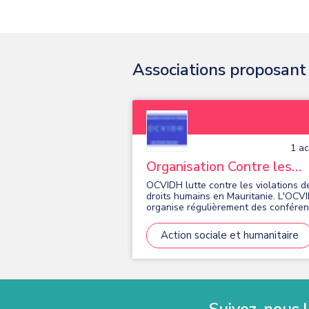
Associations proposant d
1
act
Organisation Contre les
Violations de Droits Huma
OCVIDH lutte contre les violations d
droits humains en Mauritanie. L'OCV
organise régulièrement des confére
et des manifestations culturelles
Action sociale et humanitaire
Suivez-nous !