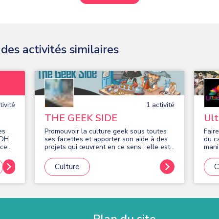
es activités similaires
ivité
1
activité
THE GEEK SIDE
Ul
ins
es
Promouvoir la culture geek sous toutes
Fair
IDH
ses facettes et apporter son aide à des
du c
nces
projets qui œuvrent en ce sens ; elle est
manif
laïque, sans but politique, syndical ou
simi
religieux.
ou s
Culture
C
réal
Plan du site