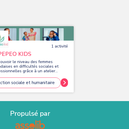
1
activité
 PEPEO KIDS
ouvoir le niveau des femmes
daises en difficultés sociales et
essionnelles grâce à un atelier
ure,qui Offrir des formations aux
es afin de leur apprendre à coudre
ction sociale et humanitaire
la fabrication de
ments pour enfants.
Propulsé par