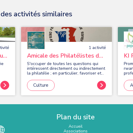
es activités similaires
ivité
1
activité
gue
Amicale des Philatélistes de
KI
Massy
ie
S'occuper de toutes les questions qui
Prom
intéressent directement ou indirectement
rwan
la philatélie ; en particulier, favoriser et
prof
en
développer le goût de la philatélie au
cout
aise.
sein des couches populaires
femm
Culture
A
ional
et elles concentre sur 
si
vête
).
Plan du site
Accueil
Associations