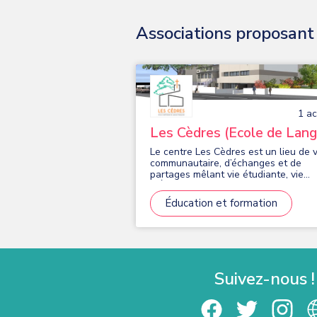
Associations proposant d
1
act
Les Cèdres (Ecole de Lan
Françaises)
Le centre Les Cèdres est un lieu de v
communautaire, d’échanges et de
partages mêlant vie étudiante, vie
d’Église et conférences. Il accueille 
particulier une école de langue franç
Éducation et formation
Agréé par France Éducation Internat
(FEI), l'association Les Cèdres est aus
un centre de passation TCF (Test de
Connaissance du Français - IRN et TP
Suivez-nous !