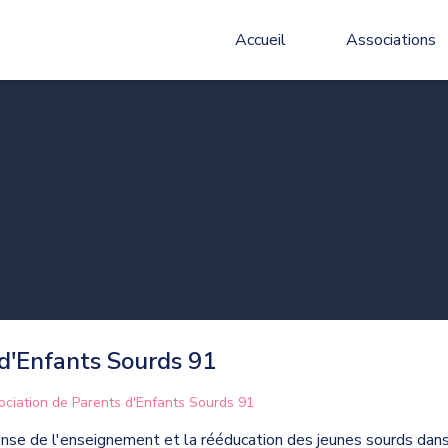
Accueil
Associations
 d'Enfants Sourds 91
ociation de Parents d'Enfants Sourds 91
éfense de l'enseignement et la rééducation des jeunes sourds da