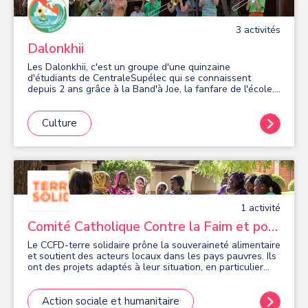
3
activité
s
Dalonkhii
Les Dalonkhii, c'est un groupe d'une quinzaine
d'étudiants de CentraleSupélec qui se connaissent
depuis 2 ans grâce à la Band'à Joe, la fanfare de l'école.
De la pop à la musique des Balkans, en passant par la
musique cubaine, le funk, le rock ou le New Orleans, leur
répertoire varié saura vous séduire grâce au mélange
Culture
explosif de sonorités cuivrées, de chorégraphies
endiablées et de bonne humeur.
1
activité
Comité Catholique Contre la Faim et pour
le Développement
Le CCFD-terre solidaire prône la souveraineté alimentaire
et soutient des acteurs locaux dans les pays pauvres. Ils
ont des projets adaptés à leur situation, en particulier
l’agro-écologie paysanne, la lutte contre l’accaparement
des terres, … En développant des partenariats plutôt que
de l’assistanat.
Action sociale et humanitaire