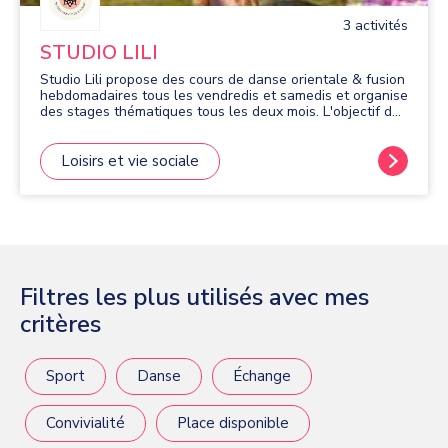
3
activité
s
STUDIO LILI
Studio Lili propose des cours de danse orientale & fusion
hebdomadaires tous les vendredis et samedis et organise
des stages thématiques tous les deux mois. L'objectif des
cours est de faire évoluer tous les élèves, dans un esprit
bienveillant en proposant une pédagogie personnalisée.
L'association est ouverte à tout le monde (y compris les
Loisirs et vie sociale
enfants à partir de 9 ans) c'est-à-dire pour toutes les
morphologies, tous les genres et tous les sexes.
L'association se veut familiale, dans un esprit inclusif et
la professeure est regardante sur la qualité des cours de
danse dans lesquels on y travaille la posture, la féminité,
la fluidité et l'attitude scénique.
Filtres les plus utilisés avec mes
critères
Sport
Danse
Échange
Convivialité
Place disponible