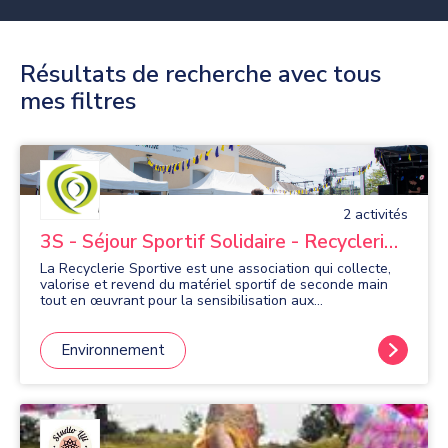
Résultats de recherche avec tous
mes filtres
2
activité
s
3S - Séjour Sportif Solidaire - Recyclerie
Sportive
La Recyclerie Sportive est une association qui collecte,
valorise et revend du matériel sportif de seconde main
tout en œuvrant pour la sensibilisation aux
problématiques environnementales et en promouvant la
mobilité active. Elle a deux objectifs : - Transformer le
déchet sportif en ressource - Promouvoir un sport
Environnement
accessible et plus respectueux de l’environnement