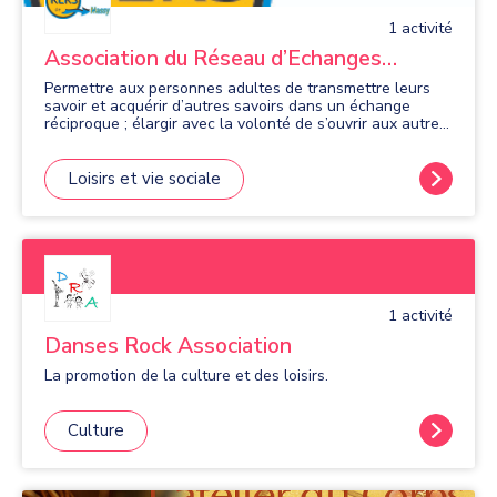
1
activité
Association du Réseau d’Echanges
Réciproques de Savoirs
Permettre aux personnes adultes de transmettre leurs
savoir et acquérir d’autres savoirs dans un échange
réciproque ; élargir avec la volonté de s’ouvrir aux autres,
l’enrichissement culturel : manuel, sportif, relationnel et
intellectuel des personnes intéressées ; échanger les
projets, les idées, les apprentissages, les méthodes à la
Loisirs et vie sociale
manière d’une école de citoyenneté, en dehors des
circuits marchands.
1
activité
Danses Rock Association
La promotion de la culture et des loisirs.
Culture