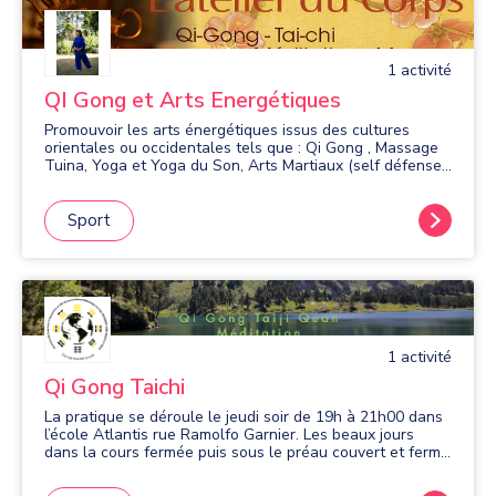
1
activité
QI Gong et Arts Energétiques
Promouvoir les arts énergétiques issus des cultures
orientales ou occidentales tels que : Qi Gong , Massage
Tuina, Yoga et Yoga du Son, Arts Martiaux (self défense,
Aïkido, Kung Fu Wushu) Relaxation... en cours individuel
ou de groupe
Sport
1
activité
Qi Gong Taichi
La pratique se déroule le jeudi soir de 19h à 21h00 dans
l’école Atlantis rue Ramolfo Garnier. Les beaux jours
dans la cours fermée puis sous le préau couvert et fermé
sinon au parc Ampères dans la limite des conditions
climatiques.