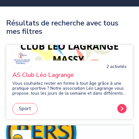
Résultats de recherche avec tous
mes filtres
2
activité
s
AS Club Léo Lagrange
Vous souhaitez rester en forme à tout âge grâce à une
pratique sportive ? Notre association Léo Lagrange vous
propose, tous les jours de la semaine et dans différents
quartiers de Massy, de nombreuses activités sportives en
salle: gym douce et d'entretien, Fitness, Pilates,
renforcement musculaire, stretching, relaxation détente.
Sport
En extérieur: marche nordique, randonnées, gym plein air,
marche active, bungy pump. Venez nous rejoindre, vous
serez encadré dans une ambiance dynamique et amicale
par des animateurs professionnels et expérimentés.
Organisation de mini-stages en cours d'année.