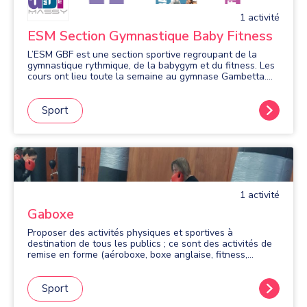
1
activité
ESM Section Gymnastique Baby Fitness
L’ESM GBF est une section sportive regroupant de la
gymnastique rythmique, de la babygym et du fitness. Les
cours ont lieu toute la semaine au gymnase Gambetta.
Les cours sont accessibles dès 1 an. Visitez nos sites
internet pour connaitre nos résultats sportifs et nos
planning de cours.
Sport
1
activité
Gaboxe
Proposer des activités physiques et sportives à
destination de tous les publics ; ce sont des activités de
remise en forme (aéroboxe, boxe anglaise, fitness,
cardioboxe et d’autres activités en fonction de la
demande).
Sport