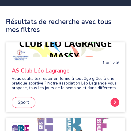
Résultats de recherche avec tous
mes filtres
1
activité
AS Club Léo Lagrange
Vous souhaitez rester en forme à tout âge grâce à une
pratique sportive ? Notre association Léo Lagrange vous
propose, tous les jours de la semaine et dans différents
quartiers de Massy, de nombreuses activités sportives en
salle: gym douce et d'entretien, Fitness, Pilates,
renforcement musculaire, stretching, relaxation détente.
Sport
En extérieur: marche nordique, randonnées, gym plein air,
marche active, bungy pump. Venez nous rejoindre, vous
serez encadré dans une ambiance dynamique et amicale
par des animateurs professionnels et expérimentés.
Organisation de mini-stages en cours d'année.