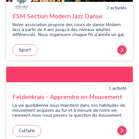
2
activité
s
ESM Section Modern Jazz Danse
Notre association propose des cours de danse Modern
Jazz à partir de 4 ans jusqu’à des niveaux adultes
différenciés. Nous organisons chaque fin d’année un gala
de danse dans la grande salle de l’opéra de Massy.
Sport
1
activité
Feldenkrais - Apprendre en Mouvement
La vie quotidienne nous maintient dans nos habitudes de
mouvement acquises au fur et à mesure de notre vie,
rarement nous nous posons la question du mouvement et
de la manière dont nous l'organisons. Comment gérez-
vous votre équilibre lors de la marche ? Comment sont
vos épaules, contractées, souples, respirez-vous
Culture
librement ? Et cette boite dans l'étagère du haut,