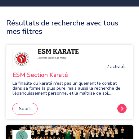
Résultats de recherche avec tous
mes filtres
2
activité
s
ESM Section Karaté
La finalité du karaté n'est pas uniquement le combat
dans sa forme la plus pure, mais aussi la recherche de
l'épanouissement personnel et la maîtrise de soi.
L'enseignement de cet art martial repose sur une grande
variété d'exercices techniques et physiques qui
convergent vers ces objectifs. Chacun de ces thèmes
Sport
apporte une signification et des fondamentaux pour le
pratiquant et son développement dans le karaté.