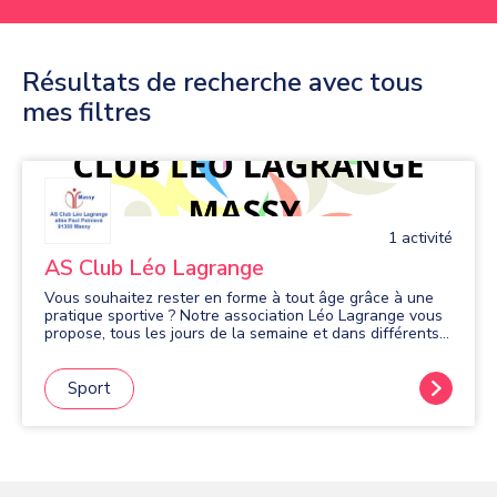
Résultats de recherche avec tous
mes filtres
1
activité
AS Club Léo Lagrange
Vous souhaitez rester en forme à tout âge grâce à une
pratique sportive ? Notre association Léo Lagrange vous
propose, tous les jours de la semaine et dans différents
quartiers de Massy, de nombreuses activités sportives en
salle: gym douce et d'entretien, Fitness, Pilates,
renforcement musculaire, stretching, relaxation détente.
Sport
En extérieur: marche nordique, randonnées, gym plein air,
marche active, bungy pump. Venez nous rejoindre, vous
serez encadré dans une ambiance dynamique et amicale
par des animateurs professionnels et expérimentés.
Organisation de mini-stages en cours d'année.