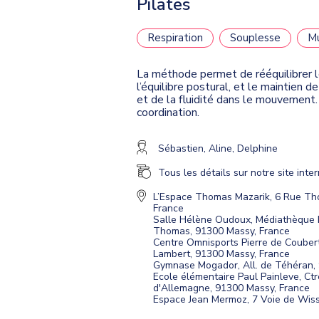
Pilates
Respiration
Souplesse
Mu
La méthode permet de rééquilibrer l
l’équilibre postural, et le maintien 
et de la fluidité dans le mouvement. 
coordination.
Sébastien, Aline, Delphine
Tous les détails sur notre site inte
L’Espace Thomas Mazarik, 6 Rue Th
France
Salle Hélène Oudoux
,
Médiathèque H
Thomas, 91300 Massy, France
Centre Omnisports Pierre de Coubert
Lambert, 91300 Massy, France
Gymnase Mogador, All. de Téhéran,
Ecole élémentaire Paul Painleve, Ctre
d'Allemagne, 91300 Massy, France
Espace Jean Mermoz, 7 Voie de Wis