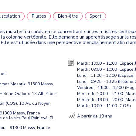
sculation
Pilates
Bien-être
Sport
es muscles du corps, en se concentrant sur les muscles centraux
de la colonne vertébrale. Elle demande un apprentissage sur la re
Elle est utilisée dans une perspective d'enchaînement afin d'amé
Mardi : 10:00 – 11:00 (Espace 
Mardi : 09:00 – 10:00 (Espace
rnet
Lundi : 11:00 – 12:00 (Espace
Lundi : 09:25 – 10:25 (Hélène
omas Mazarik, 91300 Massy,
Vendredi : 11:00 – 12:00 (Mog
élène Oudoux, 13 All. Albert
Mercredi : 20:00 – 21:00 (Mate
Mercredi : 19:00 – 20:00 (Mate
in (COS), 10 Av. du Noyer
Mardi : 10:00 – 11:00 (C.O.S)
 91300 Massy, France
À partir de 18 ans
 de loisirs Paul Painlevé, Pl.
sous, 91300 Massy, France