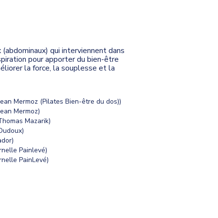
 (abdominaux) qui interviennent dans
spiration pour apporter du bien-être
liorer la force, la souplesse et la
Jean Mermoz (Pilates Bien-être du dos))
 Jean Mermoz)
 Thomas Mazarik)
 Oudoux)
ador)
rnelle Painlevé)
rnelle PainLevé)