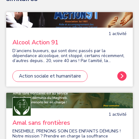
1
activité
Alcool Action 91
D’anciens buveurs, qui sont donc passés par la
dépendance alcoolique, ont stoppé, certains récemment,
d’autres depuis.. 20, voire 40 ans ! Par l’amitié, la
compréhension, la déculpabilisation, avec ou sans aide
médicale. Réunions anciens buveurs. Aide et
accompagnement des personnes en difficulté avec
Action sociale et humanitaire
l’alcool Réunion à Massy tous les mercredis soir à 20h30
à l’Eglise Saint Fiacre Saint Esprit, 1 Clos de Vilaine
91300 MASSY.
1
activité
Amal sans frontières
ENSEMBLE, PRENONS SOIN DES ENFANTS DÉMUNIS !
Notre mission ? Prendre en charge la souffrance