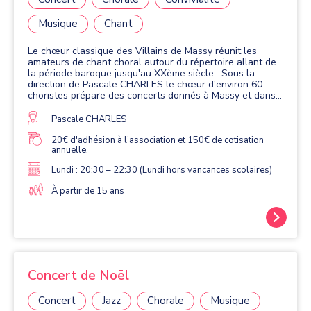
Musique
Chant
Le chœur classique des Villains de Massy réunit les
amateurs de chant choral autour du répertoire allant de
la période baroque jusqu'au XXème siècle . Sous la
direction de Pascale CHARLES le chœur d'environ 60
choristes prépare des concerts donnés à Massy et dans
les communes voisines (Bures, Orsay, Gif sur Yvette, ..).En
général deux concerts par an. Les répétitions ont lieu le
Pascale CHARLES
lundi soir à la salle de la bourse du travail. Tous les deux
ans (années paires) le chœur participe avec d'autres
20€ d'adhésion à l'association et 150€ de cotisation
annuelle.
chorales de Massy à un grand concert donné à l'opéra de
Massy et accompagné par l'orchestre de l'opéra. En 2026
Lundi : 20:30 – 22:30 (Lundi hors vancances scolaires)
nous y chanterons la Messe en ut de Mozart. Le chœur
accueille tous les amateurs de chant sans distinction
À partir de 15 ans
d'âge, sans expérience particulière et sans audition
préliminaire.
Concert de Noël
Concert
Jazz
Chorale
Musique