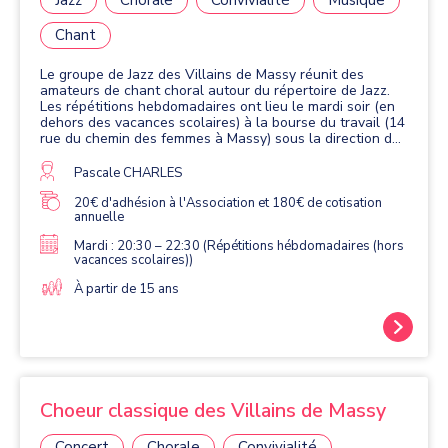
Jazz
Chorale
Convivialité
Musique
Chant
Le groupe de Jazz des Villains de Massy réunit des
amateurs de chant choral autour du répertoire de Jazz.
Les répétitions hebdomadaires ont lieu le mardi soir (en
dehors des vacances scolaires) à la bourse du travail (14
rue du chemin des femmes à Massy) sous la direction de
Pascale CHARLES. Le groupe réunit environ 35 chanteurs
(femmes et hommes) et organise des concerts à Massy et
Pascale CHARLES
dans les communes voisines (Palaiseau, Orsay, Bures, Gif
sur Yvette). Le répertoire est composé de standards du
20€ d'adhésion à l'Association et 180€ de cotisation
annuelle
jazz (Mr Sandman, Fly me to the moon, Cheek to cheek,...),
et des styles connexes : blues, rock, pop, gospel... Le
Mardi : 20:30 – 22:30 (Répétitions hébdomadaires (hors
groupe accueille les amateurs de chant sans distinction
vacances scolaires))
d'âge et sans expérience ni audition préliminaire.
À partir de 15 ans
Choeur classique des Villains de Massy
Concert
Chorale
Convivialité