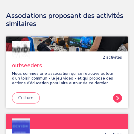
Associations proposant des activités
similaires
2
activité
s
outseeders
Nous sommes une association qui se retrouve autour
d’un loisir commun - le jeu vidéo - et qui propose des
actions d’éducation populaire autour de ce dernier.
Retrouvez-nous pour des animations gratuites toute
l'année : - en période scolaire : les mardis midis au
collège Blaise Pascal et les mardis en soirée (16h30-
Culture
18h30) à la Place du numérique 9 avenue de France. -
durant les vacances scolaires : dans les Espaces Bièvre-
Poterne, à l'EMO, en pied d'immeubles, etc. Pour devenir
membre de l'association, trois modalités : - Seeds club,
100€ par an : les mercredis soirs (18h-20h) à la Place du
numérique 9 avenue de France. - le simple soutien, 25€
par an. Bénéficiant de l'agrément "Jeunesse éducation