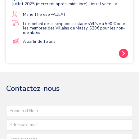
juillet 2025 (mercredi après-midi libre) Lieu : Lycée La
Salle de Vannes Echauffement matinal et exercices de
technique vocale, interprétation de morceaux en tutti
Marie Thérèse PAULAT
(participation obligatoire à deux tuttis mixtes) et en petits
ensembles (un petit ensemble obligatoire et un petit
Le montant de l’inscription au stage s’élève à 590 € pour
les membres des Villains de Massy, 620€ pour les non-
ensemble facultatif). Restitution publique prévue en fin
membres
de stage. Répertoire : Tutti 1 - Extraits de "From the
Bavarian Highlands" d'Edward Elgar Tutti 2 - Stabat
À partir de 15 ans
Mater" de Josef Rheinberger Les morceaux sont à
déchiffrer avant le début du stage. Pour toute demande
d’informations complémentaires contacter : Marie-
Thérèse PAULAT - Secrétaire de l’Association « Les
Villains de Massy » marie-therese.paulat@wanadoo.fr
Contactez-nous