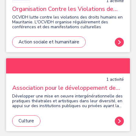
1
activité
populaire", nous accompagnons les jeunes dans une
pratique éclairée du jeu vidéo pour ce soit un plaisir, un
Organisation Contre les Violations de
loisir et un atout pour se connaître.
Droits Humains
OCVIDH lutte contre les violations des droits humains en
Mauritanie. L'OCVIDH organise régulièrement des
conférences et des manifestations culturelles
Action sociale et humanitaire
1
activité
Association pour le développement de
pratiques théâtrales
Développer une mise en oeuvre intergénérationnelle des
intergénérationnelles - Les pétroleuses
pratiques théatrales et artistiques dans leur diversité, en
appui sur des institutions publiques ou privées ayant la
capacité de faciliter l'organisation de ces activités et de
leur diffusion
Culture