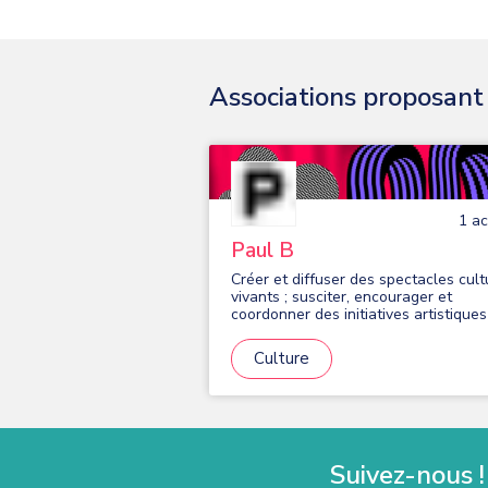
Associations proposant d
1
act
Paul B
Créer et diffuser des spectacles cult
vivants ; susciter, encourager et
coordonner des initiatives artistiques
culturelles au sein du centre culturel
Paul-Bailliart de Massy, et en tous li
Culture
nécessaires au développement de s
activités.
Suivez-nous !