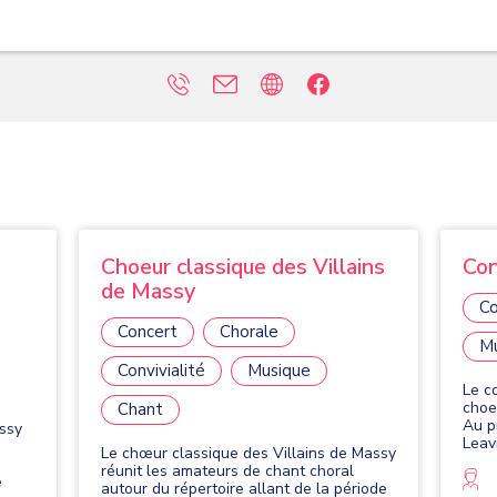
Choeur classique des Villains
Con
de Massy
Co
Concert
Chorale
M
Convivialité
Musique
Le c
choeu
Chant
Au p
assy
Leav
Le chœur classique des Villains de Massy
réunit les amateurs de chant choral
e
autour du répertoire allant de la période