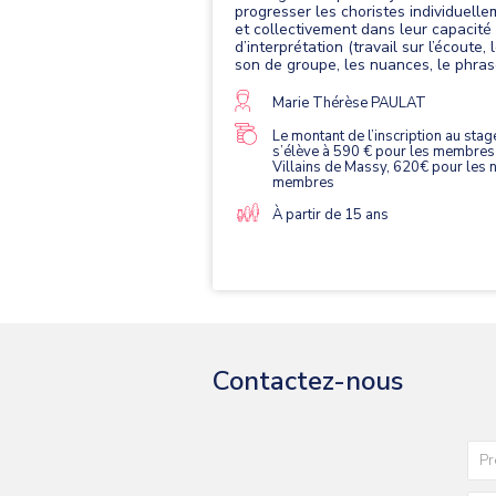
progresser les choristes individuell
et collectivement dans leur capacité
d’interprétation (travail sur l’écoute, 
son de groupe, les nuances, le phras
etc.). Dates : 5 au 13 juillet 2025
(mercredi après-midi libre) Lieu : Lycée La
Marie Thérèse PAULAT
Salle de Vannes Echauffement matinal et
exercices de technique vocale,
Le montant de l’inscription au stag
s’élève à 590 € pour les membres
interprétation de morceaux en tutti
Villains de Massy, 620€ pour les 
(participation obligatoire à deux tutti
membres
mixtes) et en petits ensembles (un pe
ensemble obligatoire et un petit
À partir de 15 ans
ensemble facultatif). Restitution pub
prévue en fin de stage. Répertoire : Tutti
1 - Extraits de "From the Bavarian
Highlands" d'Edward Elgar Tutti 2 -
Stabat Mater" de Josef Rheinberger Les
morceaux sont à déchiffrer avant le
début du stage. Pour toute demande
d’informations complémentaires
contacter : Marie-Thérèse PAULAT -
Contactez-nous
Secrétaire de l’Association « Les Vill
de Massy » marie-
therese.paulat@wanadoo.fr