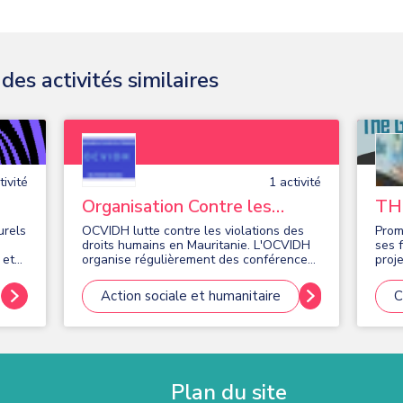
es activités similaires
ivité
1
activité
Organisation Contre les
TH
Violations de Droits Humains
urels
OCVIDH lutte contre les violations des
Prom
droits humains en Mauritanie. L'OCVIDH
ses 
 et
organise régulièrement des conférences
proj
et des manifestations culturelles
laïqu
eux
relig
Action sociale et humanitaire
C
es
Plan du site