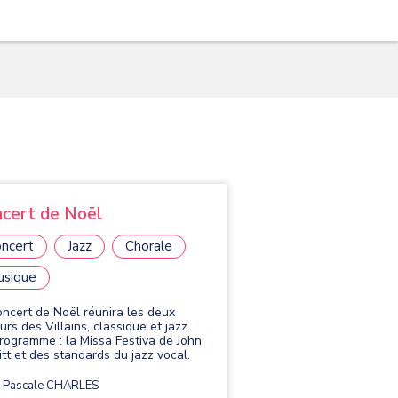
cert de Noël
ncert
Jazz
Chorale
usique
oncert de Noël réunira les deux
rs des Villains, classique et jazz.
rogramme : la Missa Festiva de John
itt et des standards du jazz vocal.
Pascale CHARLES