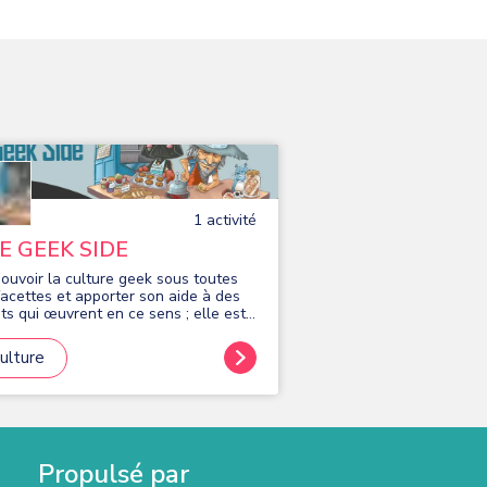
1
activité
E GEEK SIDE
ouvoir la culture geek sous toutes
facettes et apporter son aide à des
ets qui œuvrent en ce sens ; elle est
e, sans but politique, syndical ou
ieux.
ulture
Propulsé par