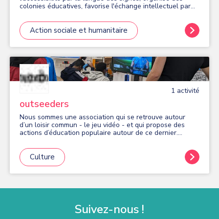
colonies éducatives, favorise l'échange intellectuel par
des conférences, offre des stages d'apprentissage, et
dispense des formations pour le développement
professionnel et personnel.
Action sociale et humanitaire
1
activité
outseeders
Nous sommes une association qui se retrouve autour
d’un loisir commun - le jeu vidéo - et qui propose des
actions d’éducation populaire autour de ce dernier.
Retrouvez-nous pour des animations gratuites toute
l'année : - en période scolaire : les mardis midis au
collège Blaise Pascal et les mardis en soirée (16h30-
Culture
18h30) à la Place du numérique 9 avenue de France. -
durant les vacances scolaires : dans les Espaces Bièvre-
Poterne, à l'EMO, en pied d'immeubles, etc. Pour devenir
membre de l'association, trois modalités : - Seeds club,
100€ par an : les mercredis soirs (18h-20h) à la Place du
numérique 9 avenue de France. - le simple soutien, 25€
Suivez-nous !
par an. Bénéficiant de l'agrément "Jeunesse éducation
populaire", nous accompagnons les jeunes dans une