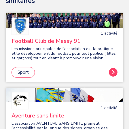
similaires
1
activité
Football Club de Massy 91
Les missions principales de l'association est la pratique
et le développement du football pour tout publics ( filles
et garçons) tout en visant à promouvoir une vision
citoyenne du football, d'en rappeler les vertus éducatives
et sportives, Utiliser le football comme levier éducatif et
vecteur d'apprentissage.Mettre au premier plan les
Sport
valeurs fondamentales du football : La passion , le
Respect, l'Engagement, la tolérance et le solidarité. Club
Formateur ( arbitrage, éducateurs et joueuses et joueurs)
1
activité
Aventure sans limite
L'association AVENTURE SANS LIMITE promeut
l'accessibilité par la langue des signes, organise des