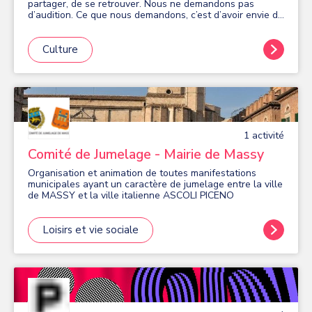
partager, de se retrouver. Nous ne demandons pas
d’audition. Ce que nous demandons, c’est d’avoir envie de
chanter. Vous avez une voix et vous savez vous en servir.
C’est déjà un très bon début! Si vous êtes intéressé(e),
contactez-nous pour savoir si nous avons la possibilité
Culture
de vous accueillir.
1
activité
Comité de Jumelage - Mairie de Massy
Organisation et animation de toutes manifestations
municipales ayant un caractère de jumelage entre la ville
de MASSY et la ville italienne ASCOLI PICENO
Loisirs et vie sociale