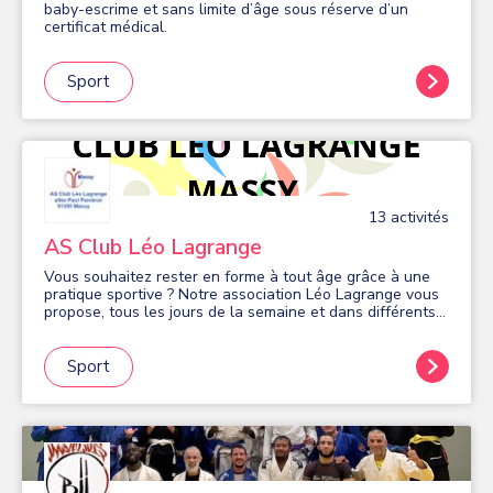
baby-escrime et sans limite d’âge sous réserve d’un
certificat médical.
Sport
13
activité
s
AS Club Léo Lagrange
Vous souhaitez rester en forme à tout âge grâce à une
pratique sportive ? Notre association Léo Lagrange vous
propose, tous les jours de la semaine et dans différents
quartiers de Massy, de nombreuses activités sportives en
salle: gym douce et d'entretien, Fitness, Pilates,
renforcement musculaire, stretching, relaxation détente.
Sport
En extérieur: marche nordique, randonnées, gym plein air,
marche active, bungy pump. Venez nous rejoindre, vous
serez encadré dans une ambiance dynamique et amicale
par des animateurs professionnels et expérimentés.
Organisation de mini-stages en cours d'année.