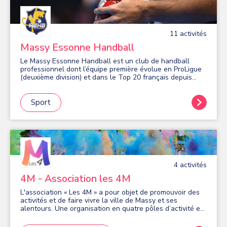
11
activité
s
Massy Essonne Handball
Le Massy Essonne Handball est un club de handball
professionnel dont l’équipe première évolue en ProLigue
(deuxième division) et dans le Top 20 français depuis
plus de 10 ans. Avec 400 licenciés, le MEHB est un club
phare à Massy, avec 18 collectifs, des seniors au baby-
hand.
Sport
4
activité
s
4M - Association les 4M
L'association « Les 4M » a pour objet de promouvoir des
activités et de faire vivre la ville de Massy et ses
alentours. Une organisation en quatre pôles d’activité est
mise en place : • Culture • Sport • Famille • Partage Afin
de réaliser son objet : • L'association organise, par