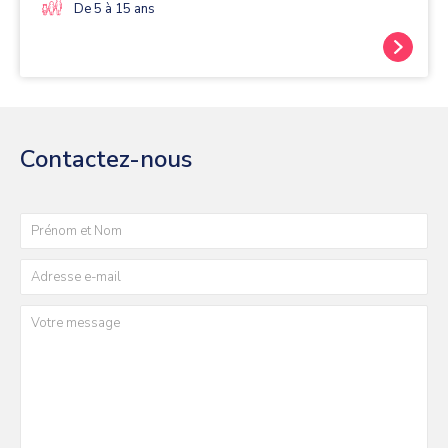
pas obligatoire. Le mieux c’est qu’ils goûtent à la maison.
De 5 à 15 ans
💦 Apporter de l’eau (gourde/bouteille). 👟⚽️ Apporter
tous les jours les crampons et les baskets futsal ou
baskets de sport. 😴 Un temps calme aura lieu après le
repas vous pouvez apporter une petite couverture et un
petit coussin. Les conseils - Venir motivés et déterminés -
Bien manger et bien dormir
Contactez-nous