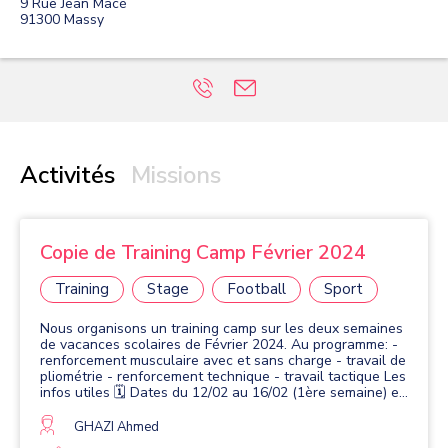
9 Rue Jean Macé
91300
Massy
Activités
Missions
Copie de Training Camp Février 2024
Training
Stage
Football
Sport
Nous organisons un training camp sur les deux semaines
de vacances scolaires de Février 2024. Au programme: -
renforcement musculaire avec et sans charge - travail de
pliométrie - renforcement technique - travail tactique Les
infos utiles 🗓️ Dates du 12/02 au 16/02 (1ère semaine) et
du 19/02 au 23/02 (2ème semaine) 🕙 Horaires de 10h à
17h 🍲 Apporter un repas froid ou chaud (micro ondes
GHAZI Ahmed
disponibles pour réchauffer les plats). 🍰 Le goûter n’est