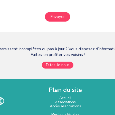
Envoyer
paraissent incomplètes ou pas à jour ? Vous disposez d’informa
Faites-en profiter vos voisins !
Dites-le nous
Plan du site
Accueil
Associations
Accès associations
Mentions légales