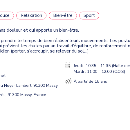
ouce
Relaxation
Bien-être
Sport
s douleur et qui apporte un bien-être.
à prendre le temps de bien réaliser leurs mouvements. Les postur
ui prévient les chutes par un travail d’équilibre, de renforcemen
ien (porter, s’accroupir, se relever du sol…)
Jeudi : 10:35 – 11:35 (Halle de
Mardi : 11:00 – 12:00 (C.O.S)
rnet
À partir de 18 ans
 du Noyer Lambert, 91300 Massy,
urès, 91300 Massy, France