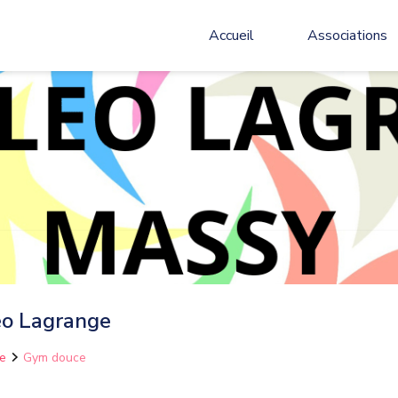
Accueil
Associations
éo Lagrange
e
Gym douce