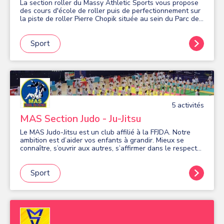
La section roller du Massy Athletic Sports vous propose
des cours d'école de roller puis de perfectionnement sur
la piste de roller Pierre Chopik située au sein du Parc des
Sports de Massy. Les disciplines pratiquées au MAS
ROLLER sont le slalom, le freeride, l'endurance, la vitesse
ou encore la randonnée. Nous favorisons la pratique
Sport
pour tous avec des cours pour sportifs de 6 à 74 ans !
5
activité
s
MAS Section Judo - Ju-Jitsu
Le MAS Judo-Jitsu est un club affilié à la FFJDA. Notre
ambition est d’aider vos enfants à grandir. Mieux se
connaître, s’ouvrir aux autres, s’affirmer dans le respect
d’autrui, ce travail sur soi, pour progresser, est en fait
l’itinéraire de toute une vie. Il ou elle peut débuter dès le
plus jeune âge (5 ans). La pratique et les valeurs
Sport
fondamentales du Judo apprennent aux enfants plein de
vie à canaliser leur énergie et aux timides à s’ouvrir aux
autres. Méthode d’éducation physique, le Judo permet à
l’individu de se perfectionner physiquement, mentalement
et moralement. Le Judo est une école de la vie. C’est une
activité «socialisante», car elle se pratique