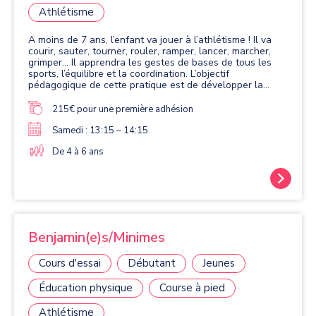
Athlétisme
A moins de 7 ans, l’enfant va jouer à l’athlétisme ! Il va
courir, sauter, tourner, rouler, ramper, lancer, marcher,
grimper… Il apprendra les gestes de bases de tous les
sports, l’équilibre et la coordination. L’objectif
pédagogique de cette pratique est de développer la
motricité de l’enfant.
215€ pour une première adhésion
Samedi : 13:15 – 14:15
De 4 à 6 ans
Benjamin(e)s/Minimes
Cours d'essai
Débutant
Jeunes
Éducation physique
Course à pied
Athlétisme