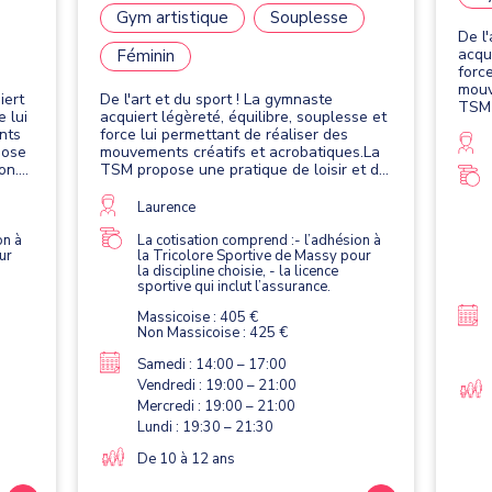
Gym artistique
Souplesse
De l
acqu
Féminin
forc
mouv
iert
De l'art et du sport ! La gymnaste
TSM 
e lui
acquiert légèreté, équilibre, souplesse et
comp
nts
force lui permettant de réaliser des
agrè
pose
mouvements créatifs et acrobatiques.La
la po
on.
TSM propose une pratique de loisir et de
le
compétition. Elle se pratique avec quatre
tre
agrès : le saut, les barres asymétriques,
Laurence
la poutre et le sol.
on à
La cotisation comprend :- l’adhésion à
ur
la Tricolore Sportive de Massy pour
la discipline choisie, - la licence
sportive qui inclut l’assurance.
Massicoise : 405 €
Non Massicoise : 425 €
Samedi : 14:00 – 17:00
Vendredi : 19:00 – 21:00
Mercredi : 19:00 – 21:00
Lundi : 19:30 – 21:30
De 10 à 12 ans