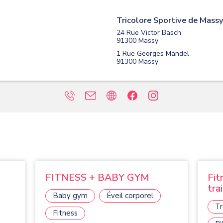
Tricolore Sportive de Mass
24 Rue Victor Basch
91300
Massy
1 Rue Georges Mandel
91300
Massy
FITNESS + BABY GYM
Fit
tra
Baby gym
Éveil corporel
Tr
Fitness