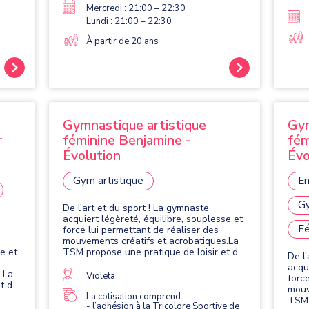
Mercredi : 21:00 – 22:30
Lundi : 21:00 – 22:30
À partir de 20 ans
Gymnastique artistique
Gym
r
féminine Benjamine -
fém
Évolution
Évo
Gym artistique
En
Gy
De l'art et du sport ! La gymnaste
acquiert légèreté, équilibre, souplesse et
Fé
force lui permettant de réaliser des
mouvements créatifs et acrobatiques.La
se et
TSM propose une pratique de loisir et de
De l
compétition. Elle se pratique avec quatre
acqu
.La
agrès : le saut, les barres asymétriques,
Violeta
forc
t de
la poutre et le sol.
mouv
atre
La cotisation comprend :
TSM 
- l’adhésion à la Tricolore Sportive de
es,