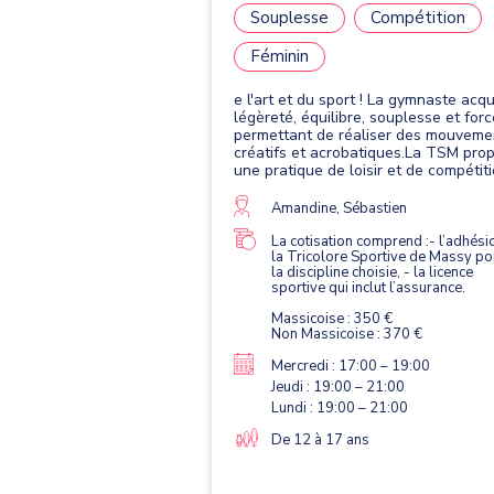
Souplesse
Compétition
Féminin
e l'art et du sport ! La gymnaste acqu
légèreté, équilibre, souplesse et forc
permettant de réaliser des mouveme
créatifs et acrobatiques.La TSM pro
une pratique de loisir et de compétiti
Elle se pratique avec quatre agrès : 
saut, les barres asymétriques, la pou
Amandine, Sébastien
et le sol.
La cotisation comprend :- l’adhési
la Tricolore Sportive de Massy po
la discipline choisie, - la licence
sportive qui inclut l’assurance.
Massicoise : 350 €
Non Massicoise : 370 €
Mercredi : 17:00 – 19:00
Jeudi : 19:00 – 21:00
Lundi : 19:00 – 21:00
De 12 à 17 ans