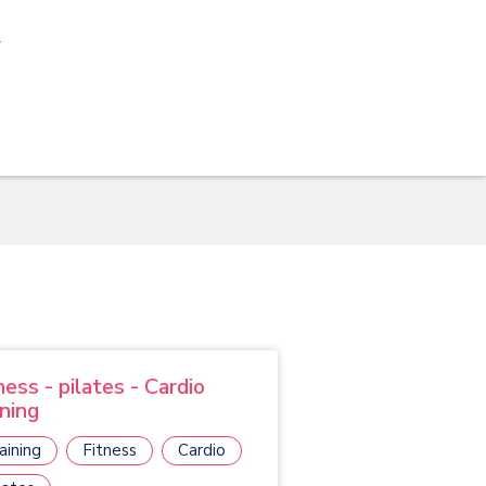
y
ness - pilates - Cardio
ining
aining
Fitness
Cardio