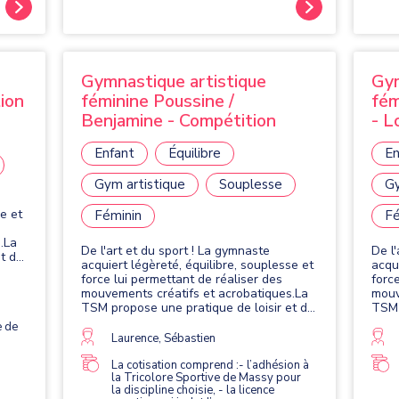
Gymnastique artistique
Gym
ion
féminine Poussine /
fém
Benjamine - Compétition
- Lo
Enfant
Équilibre
En
Gym artistique
Souplesse
Gy
se et
Féminin
Fé
.La
De l'art et du sport ! La gymnaste
De l
t de
acquiert légèreté, équilibre, souplesse et
acqu
atre
force lui permettant de réaliser des
forc
es,
mouvements créatifs et acrobatiques.La
mouv
TSM propose une pratique de loisir et de
TSM 
compétition. Elle se pratique avec quatre
comp
e de
agrès : le saut, les barres asymétriques,
agrè
Laurence, Sébastien
la poutre et le sol.
la po
La cotisation comprend :- l’adhésion à
la Tricolore Sportive de Massy pour
la discipline choisie, - la licence