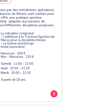
lates
ées par des entraîneurs spécialisés,
séances de fitness sont variées pour
 offrir une pratique sportive
lète, adaptée aux besoins de
un.Différentes disciplines proposées
dio gym, Renforcement musculaire /
ses-abdos-fessiers, Stretching,
La cotisation comprend :
es, ...). Le programme détaillé définitif
- L’adhésion à la Tricolore Sportive de
Massy pour la discipline choisie,
élaboré en septembre en fonction
- La licence sportive qui
entraineurs et des adhérents.
inclut l’assurance.
Massicois : 200 €
Non - Massicois : 220 €
Samedi : 11:00 – 13:00
Jeudi : 19:30 – 21:30
Mardi : 20:00 – 21:30
À partir de 18 ans