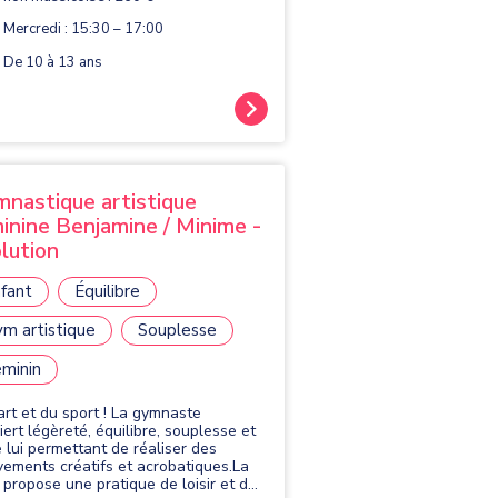
Mercredi : 15:30 – 17:00
De 10 à 13 ans
nastique artistique
inine Benjamine / Minime -
lution
fant
Équilibre
m artistique
Souplesse
minin
'art et du sport ! La gymnaste
iert légèreté, équilibre, souplesse et
e lui permettant de réaliser des
ements créatifs et acrobatiques.La
propose une pratique de loisir et de