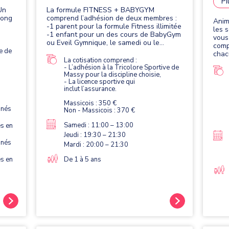
Pi
Un
La formule FITNESS + BABYGYM
long
comprend l’adhésion de deux membres :
Anim
-1 parent pour la formule Fitness illimitée
les 
-1 enfant pour un des cours de BabyGym
vous
ou Eveil Gymnique, le samedi ou le
comp
dimanche.
e de
chac
La cotisation comprend :
(Car
- L’adhésion à la Tricolore Sportive de
cuis
Massy pour la discipline choisie,
Pilat
- La licence sportive qui
est 
inclut l’assurance.
des 
Massicois : 350 €
 nés
Non - Massicois : 370 €
Samedi : 11:00 – 13:00
és en
Jeudi : 19:30 – 21:30
 nés
Mardi : 20:00 – 21:30
és en
De 1 à 5 ans