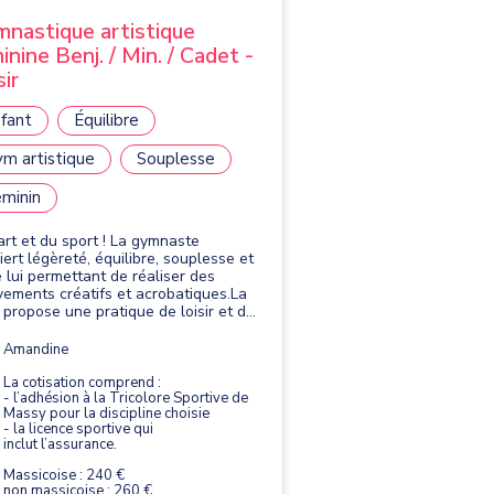
nastique artistique
inine Benj. / Min. / Cadet -
sir
fant
Équilibre
m artistique
Souplesse
minin
'art et du sport ! La gymnaste
iert légèreté, équilibre, souplesse et
e lui permettant de réaliser des
ements créatifs et acrobatiques.La
propose une pratique de loisir et de
étition. Elle se pratique avec quatre
s : le saut, les barres asymétriques,
Amandine
utre et le sol.
La cotisation comprend :
- l’adhésion à la Tricolore Sportive de
Massy pour la discipline choisie
- la licence sportive qui
inclut l’assurance.
Massicoise : 240 €
non massicoise : 260 €