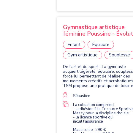
Gymnastique artistique
féminine Poussine - Évolut
Enfant
Équilibre
Gym artistique
Souplesse
De l'art et du sport ! La gymnaste
acquiert légèreté, équilibre, souples
force lui permettant de réaliser des
mouvements créatifs et acrobatiques
TSM propose une pratique de loisir e
compétition. Elle se pratique avec qu
agrès : le saut, les barres asymétriqu
Sébastien
la poutre et le sol.
La cotisation comprend :
- l’adhésion à la Tricolore Sportiv
Massy pour la discipline choisie
- la licence sportive qui
inclut l’assurance.
Massicoise : 290 €