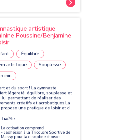
nastique artistique
inine Poussine/Benjamine
isir
fant
Équilibre
m artistique
Souplesse
minin
'art et du sport ! La gymnaste
iert légèreté, équilibre, souplesse et
e lui permettant de réaliser des
ements créatifs et acrobatiques.La
propose une pratique de loisir et de
étition. Elle se pratique avec quatre
s : le saut, les barres asymétriques,
Tia/Alix
utre et le sol.
La cotisation comprend :
- l’adhésion à la Tricolore Sportive de
Massy pour la discipline choisie