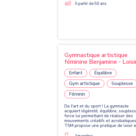
À partir de 50 ans
Gymnastique artistique
féminine Benjamine - Loisi
Enfant
Équilibre
Gym artistique
Souplesse
Féminin
De l'art et du sport ! La gymnaste
acquiert légèreté, équilibre, souples
force lui permettant de réaliser des
mouvements créatifs et acrobatiques
TSM propose une pratique de loisir e
compétition. Elle se pratique avec qu
agrès : le saut, les barres asymétriqu
Amandine