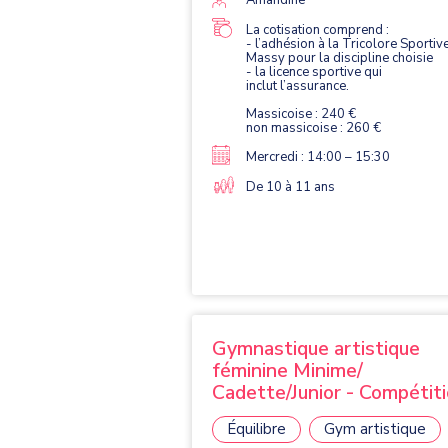
la poutre et le sol.
La cotisation comprend :
- l’adhésion à la Tricolore Sportiv
Massy pour la discipline choisie
- la licence sportive qui
inclut l’assurance.
Massicoise : 240 €
non massicoise : 260 €
Mercredi : 14:00 – 15:30
De 10 à 11 ans
Gymnastique artistique
féminine Minime/
Cadette/Junior - Compétit
Équilibre
Gym artistique