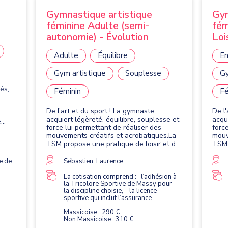
Gymnastique artistique
Gym
féminine Adulte (semi-
fém
autonomie) - Évolution
Loi
Adulte
Équilibre
En
Gym artistique
Souplesse
Gy
és,
Féminin
Fé
De l'art et du sport ! La gymnaste
De l
acquiert légèreté, équilibre, souplesse et
acqu
e
force lui permettant de réaliser des
forc
mouvements créatifs et acrobatiques.La
mouv
TSM propose une pratique de loisir et de
TSM 
e 50
compétition. Elle se pratique avec quatre
comp
et
agrès : le saut, les barres asymétriques,
agrè
e de
Sébastien, Laurence
e
la poutre et le sol.
la po
La cotisation comprend :- l’adhésion à
la Tricolore Sportive de Massy pour
la discipline choisie, - la licence
sportive qui inclut l’assurance.
Massicoise : 290 €
Non Massicoise : 310 €