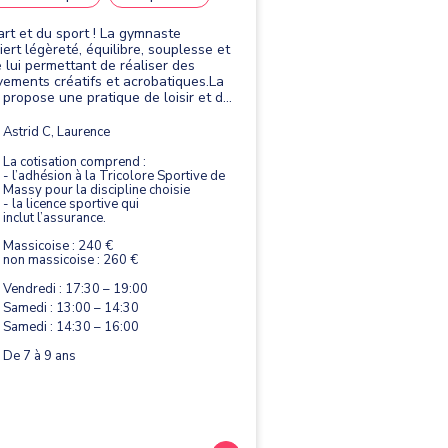
'art et du sport ! La gymnaste
iert légèreté, équilibre, souplesse et
e lui permettant de réaliser des
ements créatifs et acrobatiques.La
propose une pratique de loisir et de
étition. Elle se pratique avec quatre
s : le saut, les barres asymétriques,
Astrid C, Laurence
utre et le sol.
La cotisation comprend :
- l’adhésion à la Tricolore Sportive de
Massy pour la discipline choisie
- la licence sportive qui
inclut l’assurance.
Massicoise : 240 €
non massicoise : 260 €
Vendredi : 17:30 – 19:00
Samedi : 13:00 – 14:30
Samedi : 14:30 – 16:00
De 7 à 9 ans