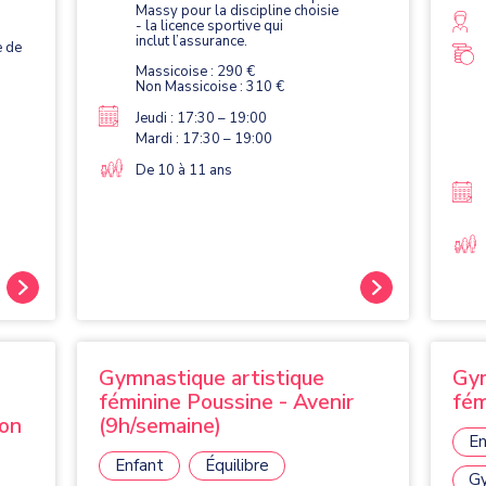
comp
Massy pour la discipline choisie
agrè
- la licence sportive qui
la po
inclut l’assurance.
e de
Massicoise : 290 €
Non Massicoise : 310 €
Jeudi : 17:30 – 19:00
Mardi : 17:30 – 19:00
De 10 à 11 ans
Gymnastique artistique
Gym
féminine Poussine - Avenir
fém
ion
(9h/semaine)
En
Enfant
Équilibre
Gy