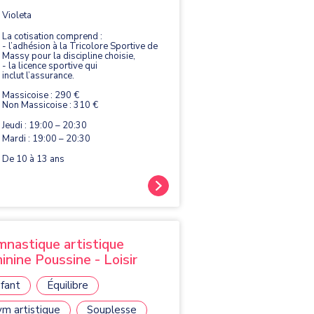
étition. Elle se pratique avec quatre
s : le saut, les barres asymétriques,
Violeta
utre et le sol.
La cotisation comprend :
- l’adhésion à la Tricolore Sportive de
Massy pour la discipline choisie,
- la licence sportive qui
inclut l’assurance.
Massicoise : 290 €
Non Massicoise : 310 €
Jeudi : 19:00 – 20:30
Mardi : 19:00 – 20:30
De 10 à 13 ans
nastique artistique
inine Poussine - Loisir
fant
Équilibre
m artistique
Souplesse