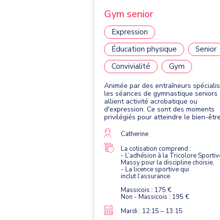
Gym senior
Expression
Éducation physique
Senior
Convivialité
Gym
Animée par des entraîneurs spécialis
les séances de gymnastique seniors
allient activité acrobatique ou
d'expression. Ce sont des moments
privilégiés pour atteindre le bien-êtr
physique, entretenir et améliorer son
capital santé dans une ambiance de
Catherine
détente et de convivialité. A partir d
ans, la Gymnastique se veut festive 
La cotisation comprend :
- L’adhésion à la Tricolore Sportiv
plus douce, répondant ainsi à l'écout
Massy pour la discipline choisie,
des corps.
- La licence sportive qui
inclut l’assurance.
Massicois : 175 €
Non - Massicois : 195 €
Mardi : 12:15 – 13:15